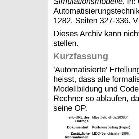
Simulationsmodelle.
In:
Automatisierungstechnik
1282, Seiten 327-336. V
Dieses Archiv kann nicht
stellen.
Kurzfassung
'Automatisierte' Ertellu
heisst, dass alle formal
Modellbildung und Code
Rechner so ablaufen, da
seine OP.
elib-URL des
https://elib.dlr.de/28386/
Eintrags:
Dokumentart:
Konferenzbeitrag (Paper)
Zusätzliche
LIDO-Berichtsjahr=1996,
Informationen: