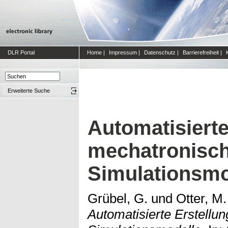
DLR Portal
Home
|
Impressum
|
Datenschutz
|
Barrierefreiheit
|
Erweiterte Suche
Automatisierte
mechatronisc
Simulationsmo
Grübel, G.
und
Otter, M.
Automatisierte Erstellu