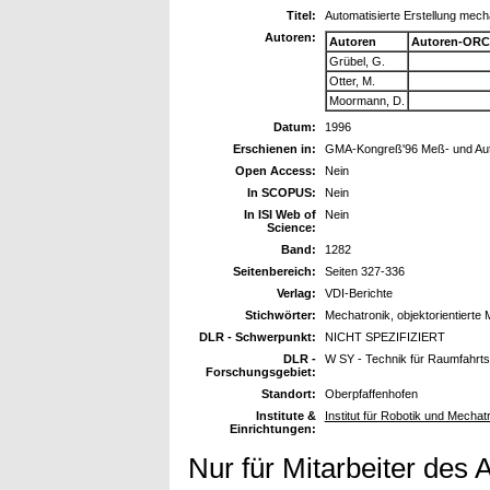
Titel:
Automatisierte Erstellung mech
Autoren:
Autoren
Autoren-ORC
Grübel, G.
Otter, M.
Moormann, D.
Datum:
1996
Erschienen in:
GMA-Kongreß'96 Meß- und Auto
Open Access:
Nein
In SCOPUS:
Nein
In ISI Web of
Nein
Science:
Band:
1282
Seitenbereich:
Seiten 327-336
Verlag:
VDI-Berichte
Stichwörter:
Mechatronik, objektorientierte
DLR - Schwerpunkt:
NICHT SPEZIFIZIERT
DLR -
W SY - Technik für Raumfahrt
Forschungsgebiet:
Standort:
Oberpfaffenhofen
Institute &
Institut für Robotik und Mechat
Einrichtungen:
Nur für Mitarbeiter des 