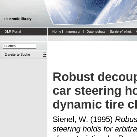
DLR Portal
Home
|
Impressum
|
Datenschutz
|
Barrierefreiheit
|
Erweiterte Suche
Robust decoupl
car steering ho
dynamic tire c
Sienel, W.
(1995)
Robust
steering holds for arbitr