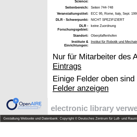
Science:
Seitenbereich:
Seiten 744-748
Veranstaltungstitel:
ECC 95, Rome, Italy, Sept. 199
DLR - Schwerpunkt:
NICHT SPEZIFIZIERT
DLR -
keine Zuordnung
Forschungsgebiet:
Standort:
Oberpfaffenhofen
Institute &
Institut für Robotik und Mechat
Einrichtungen:
Nur für Mitarbeiter des 
Eintrags
Einige Felder oben sind
Felder anzeigen
electronic library ver
Gestaltung Webseite und Datenbank: Copyright © Deutsches Zentrum für Luft- und Raumfa