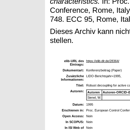
characteristics.
In: Proc
Conference, Rome, Italy
748. ECC 95, Rome, Ital
Dieses Archiv kann nicht
stellen.
elib-URL des
https://elib.dlr.de/28364/
Eintrags:
Dokumentart:
Konferenzbeitrag (Paper)
Zusätzliche
LIDO-Berichtsjahr=1995,
Informationen:
Titel:
Robust decoupling for active car
Autoren:
Autoren
Autoren-ORCID-i
Sienel, W.
Datum:
1995
Erschienen in:
Proc. European Control Confere
Open Access:
Nein
In SCOPUS:
Nein
In ISI Web of
Nein