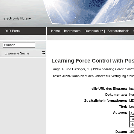
DLR Portal
Home
|
Impressum
|
Datenschutz
|
Barrierefreiheit
|
Erweiterte Suche
Learning Force Control with Pos
Lange, F.
und
Hirzinger, G.
(1996)
Learning Force Control
Dieses Archiv kann nicht den Volltext zur Verfügung stell
elib-URL des Eintrags:
htt
Dokumentart:
Kon
Zusätzliche Informationen:
LI
Titel:
Lea
Autoren:
A
La
Hi
Datum:
19