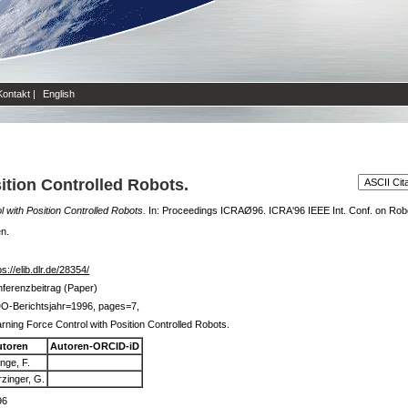
Kontakt
|
English
ition Controlled Robots.
 with Position Controlled Robots.
In: Proceedings ICRAØ96. ICRA'96 IEEE Int. Conf. on Robot
en.
ps://elib.dlr.de/28354/
ferenzbeitrag (Paper)
DO-Berichtsjahr=1996, pages=7,
rning Force Control with Position Controlled Robots.
utoren
Autoren-ORCID-iD
nge, F.
rzinger, G.
96