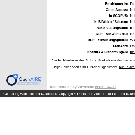
Erschienen in:
Pr
Open Access:
Ne
In SCOPUS:
Ne
In ISI Web of Science:
Ne
Veranstaltungstitel:
ICR
DLR - Schwerpunkt:
NI
DLR - Forschungsgebiet:
W 
Standort:
Ob
Institute & Einrichtungen:
Ins
Nur für Mitarbeiter des Archivs:
Kontrollseite des Eintrag
Einige Felder oben sind zurzeit ausgeblendet:
Alle Felder
electronic library verwendet
EPrints 3.3.12
Gestaltung Webseite und Datenbank: Copyright © Deutsches Zentrum für Luft- und Raumfa