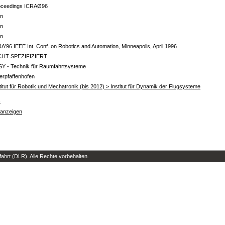
oceedings ICRAØ96
in
in
in
A'96 IEEE Int. Conf. on Robotics and Automation, Minneapolis, April 1996
CHT SPEZIFIZIERT
SY - Technik für Raumfahrtsysteme
erpfaffenhofen
titut für Robotik und Mechatronik (bis 2012) > Institut für Dynamik der Flugsysteme
s
 anzeigen
hrt (DLR). Alle Rechte vorbehalten.