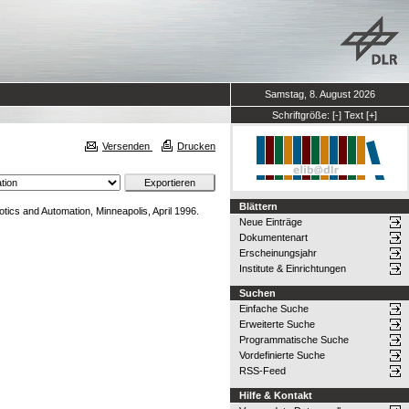
Samstag, 8. August 2026
Schriftgröße:
[-]
Text
[+]
Versenden
Drucken
Blättern
ics and Automation, Minneapolis, April 1996.
Neue Einträge
Dokumentenart
Erscheinungsjahr
Institute & Einrichtungen
Suchen
Einfache Suche
Erweiterte Suche
Programmatische Suche
Vordefinierte Suche
RSS-Feed
Hilfe & Kontakt