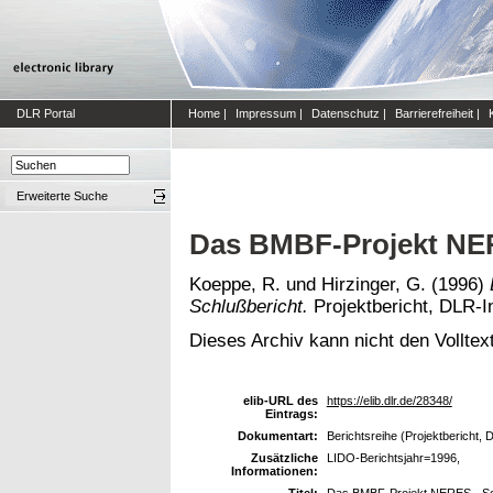
DLR Portal
Home
|
Impressum
|
Datenschutz
|
Barrierefreiheit
|
Erweiterte Suche
Das BMBF-Projekt NER
Koeppe, R.
und
Hirzinger, G.
(1996)
Schlußbericht.
Projektbericht, DLR-In
Dieses Archiv kann nicht den Volltext
elib-URL des
https://elib.dlr.de/28348/
Eintrags:
Dokumentart:
Berichtsreihe (Projektbericht, 
Zusätzliche
LIDO-Berichtsjahr=1996,
Informationen:
Titel:
Das BMBF-Projekt NERES - Sc