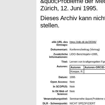
&quot;Probleme der Mec
Zürich, 12. Juni 1995.
Dieses Archiv kann nicht
stellen.
elib-URL des
https://elib.dlr.de/28346/
Eintrags:
Dokumentart:
Konferenzbeitrag (Vortrag)
Zusätzliche
LIDO-Berichtsjahr=1995,
Informationen:
Titel:
Lernen von kraftgeregelten 
Autoren:
Autoren
Autoren-ORCID-
Koeppe, R.
Datum:
1995
Open Access:
Nein
In SCOPUS:
Nein
In ISI Web of
Nein
Science:
Veranstaltungstitel:
Seminarreihe &quot;Probleme d
DLR - Schwerpunkt:
NICHT SPEZIFIZIERT