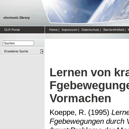
DLR Portal
Home
|
Impressum
|
Datenschutz
|
Barrierefreiheit
|
Erweiterte Suche
Lernen von kra
Fgebewegunge
Vormachen
Koeppe, R.
(1995)
Lerne
Fgebewegungen durch 