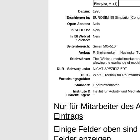
Elmqvist, H. (1)
Datum:
1995
Erschienen in:
EUROSIM '95 Simulation Congre
Open Access:
Nein
In SCOPUS:
Nein
In ISI Web of
Nein
Science:
Seitenbereich:
Seiten 505-510
Verlag:
F. Breitenecker, I. Husinsky, 
Stichwörter:
The DSblock model interface def
allowing the exchange of mode
DLR - Schwerpunkt:
NICHT SPEZIFIZIERT
DLR -
W SY - Technik für Raumfahrt
Forschungsgebiet:
Standort:
Oberpfaffenhofen
Institute &
Institut für Robotik und Mechat
Einrichtungen:
Nur für Mitarbeiter des 
Eintrags
Einige Felder oben sind
Felder anzeigen