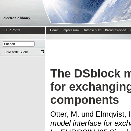
DLR Portal
Home
|
Impressum
|
Datenschutz
|
Barrierefreiheit
|
Erweiterte Suche
The DSblock m
for exchangin
components
Otter, M.
und
Elmqvist, 
model interface for ex