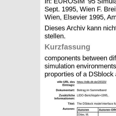
In: EUROSIM '95 Simula
Sept. 1995, Wien F. Brei
Wien, Elsevier 1995, A
Dieses Archiv kann nicht
stellen.
Kurzfassung
components between dif
simulation environments
proporties of a DSblock
elib-URL des
https://elib.dlr.de/28320/
Eintrags:
Dokumentart:
Beitrag im Sammelband
Zusätzliche
LIDO-Berichtsjahr=1995,
Informationen:
Titel:
The DSblock model interface 
Autoren:
Autoren
Autoren-OR
Otter, M.