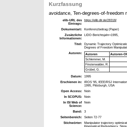
Kurzfassung
avoidance, Ten-degrees-of-freedom m
elib-URL des
https://elib.dlr.de/28318/
Eintrags:
Dokumentart:
Konferenzbeitrag (Paper)
Zusätzliche
LIDO-Berichtsjahr=1995,
Informationen:
Titel:
Dynamic Trajectory Optimizati
Degrees of Freedom Manipulat
Autoren:
Autoren
Autoren-O
Schlemmer, M.
Finsterwalder, R.
Grübel, G.
Datum:
1995
Erschienen in:
IROS '95, IEEE/RSJ Internation
1995, Pittsburgh, USA
Open Access:
Nein
In SCOPUS:
Nein
In ISI Web of
Nein
Science:
Band:
3
Seitenbereich:
Seiten 72-77
Stichwörter:
Manipulator trajectory optimiza
Kinematical Redundancy, Singul