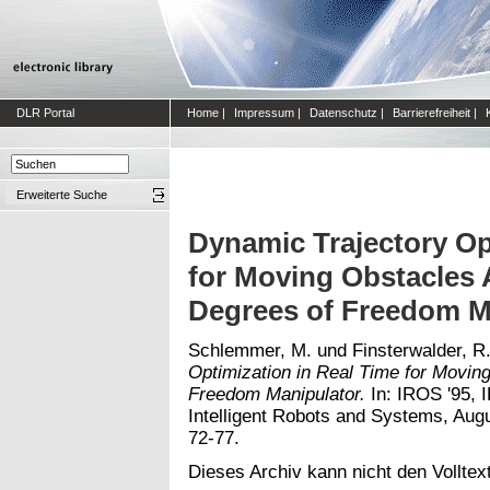
DLR Portal
Home
|
Impressum
|
Datenschutz
|
Barrierefreiheit
|
Erweiterte Suche
Dynamic Trajectory Op
for Moving Obstacles 
Degrees of Freedom M
Schlemmer, M.
und
Finsterwalder, R
Optimization in Real Time for Movin
Freedom Manipulator.
In: IROS '95, 
Intelligent Robots and Systems, Augu
72-77.
Dieses Archiv kann nicht den Volltext