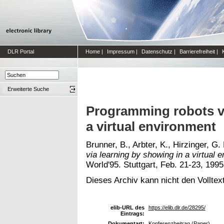
DLR Portal
Home
|
Impressum
|
Datenschutz
|
Barrierefreiheit
|
Erweiterte Suche
Programming robots vi
a virtual environment
Brunner, B., Arbter, K., Hirzinger, G
via learning by showing in a virtual 
World'95. Stuttgart, Feb. 21-23, 1995
Dieses Archiv kann nicht den Volltext
elib-URL des
https://elib.dlr.de/28295/
Eintrags:
Dokumentart:
Konferenzbeitrag (Paper)