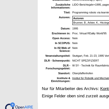
Zusätzliche
LIDO-Berichtsjahr=1995, page
Informationen:
Titel:
Programming robots via learnin
Autoren:
Autoren
Brunner, B., Arbter, K., Hirzin
Datum:
1995
Erschienen in:
Proc. Virtual REality World'95
Open Access:
Nein
In SCOPUS:
Nein
In ISI Web of
Nein
Science:
Veranstaltungstitel:
Stuttgart, Feb. 21-23, 1995 Vor
DLR - Schwerpunkt:
NICHT SPEZIFIZIERT
DLR -
W SY - Technik für Raumfahrt
Forschungsgebiet:
Standort:
Oberpfaffenhofen
Institute &
Institut für Robotik und Mechat
Einrichtungen:
Nur für Mitarbeiter des Archivs:
Kont
Einige Felder oben sind zurzeit ausg