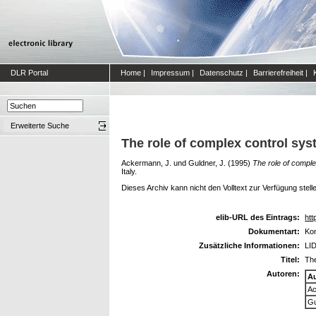
DLR Portal
Home
|
Impressum
|
Datenschutz
|
Barrierefreiheit
|
Erweiterte Suche
The role of complex control syst
Ackermann, J.
und
Guldner, J.
(1995)
The role of comple
Italy.
Dieses Archiv kann nicht den Volltext zur Verfügung stell
elib-URL des Eintrags:
htt
Dokumentart:
Kon
Zusätzliche Informationen:
LI
Titel:
The
Autoren:
A
Ac
Gu