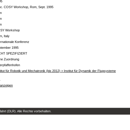
95
oc. COSY Workshop, Rom, Sept. 1995
in
in
in
SY Workshop
, Italy
ernationale Konferenz
ptember 1995
CHT SPEZIFIZIERT
ine Zuordnung
erpfaffenhofen
titut für Robotik und Mechatronik (bis 2012) > Institut für Dynamik der Flugsysteme
s
 anzeigen
hrt (DLR). Alle Rechte vorbehalten.