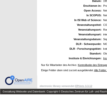
Datum:
19
Erschienen in:
Pr
Open Access:
Ne
In SCOPUS:
Ne
In ISI Web of Science:
Ne
Veranstaltungstitel:
CO
Veranstaltungsort:
Rom
Veranstaltungsart:
int
Veranstaltungsdatum:
Se
DLR - Schwerpunkt:
NI
DLR - Forschungsgebiet:
ke
Standort:
Ob
Institute & Einrichtungen:
Ins
Nur für Mitarbeiter des Archivs:
Kontrollseite des Eintrag
Einige Felder oben sind zurzeit ausgeblendet:
Alle Felder
electronic library verwendet
EPrints 3.3.12
Gestaltung Webseite und Datenbank: Copyright © Deutsches Zentrum für Luft- und Raumfa