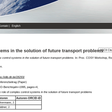
Kontakt
|
English
ems in the solution of future transport problems
x control systems in the solution of future transport problems.
In: Proc. COSY Workshop, Ro
en.
ps://elib.dlr.de/28293/
ferenzbeitrag (Paper)
DO-Berichtsjahr=1995, pages=4,
 role of complex control systems in the solution of future transport problems
utoren
Autoren-ORCID-iD
kermann, J.
ldner, J.