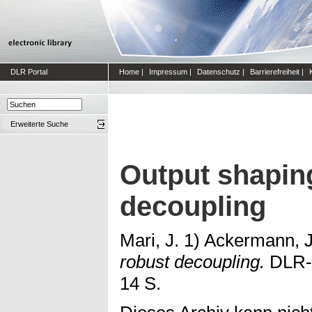
DLR Portal
Home
|
Impressum
|
Datenschutz
|
Barrierefreiheit
|
Erweiterte Suche
Output shaping
decoupling
Mari, J. 1) Ackermann, J
robust decoupling.
DLR-I
14 S.