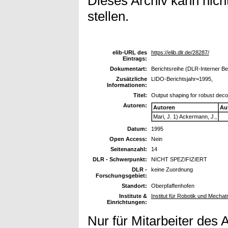
Dieses Archiv kann nicht
stellen.
elib-URL des
https://elib.dlr.de/28287/
Eintrags:
Dokumentart:
Berichtsreihe (DLR-Interner Be
Zusätzliche
LIDO-Berichtsjahr=1995,
Informationen:
Titel:
Output shaping for robust deco
Autoren:
Autoren
Au
Mari, J. 1) Ackermann, J.,
Datum:
1995
Open Access:
Nein
Seitenanzahl:
14
DLR - Schwerpunkt:
NICHT SPEZIFIZIERT
DLR -
keine Zuordnung
Forschungsgebiet:
Standort:
Oberpfaffenhofen
Institute &
Institut für Robotik und Mechat
Einrichtungen:
Nur für Mitarbeiter des 