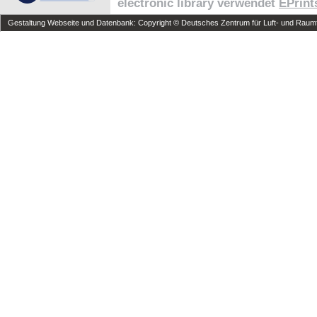
electronic library verwendet
EPrint
Gestaltung Webseite und Datenbank: Copyright © Deutsches Zentrum für Luft- und Raumfa