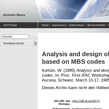
DLR Portal
Home
|
Impressum
|
Datenschutz
|
Barrierefreiheit
|
Erweiterte Suche
Analysis and design o
based on MBS codes
Kortüm, W.
(1995)
Analysis and des
codes.
In: Proc. First IFAC Worksho
Ascona, Schweiz, March 13-17, 1995
Dieses Archiv kann nicht den Volltext
elib-URL des
https://elib.dlr.de/28277/
Eintrags:
Dokumentart:
Konferenzbeitrag (Paper)