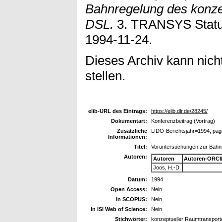
Bahnregelung des konze
DSL.
3. TRANSYS Status
1994-11-24.
Dieses Archiv kann nicht
stellen.
elib-URL des Eintrags:
https://elib.dlr.de/28245/
Dokumentart:
Konferenzbeitrag (Vortrag)
Zusätzliche
LIDO-Berichtsjahr=1994, pag
Informationen:
Titel:
Voruntersuchungen zur Bahn
Autoren:
Autoren
Autoren-ORCI
Joos, H.-D.
Datum:
1994
Open Access:
Nein
In SCOPUS:
Nein
In ISI Web of Science:
Nein
Stichwörter:
konzeptueller Raumtransport