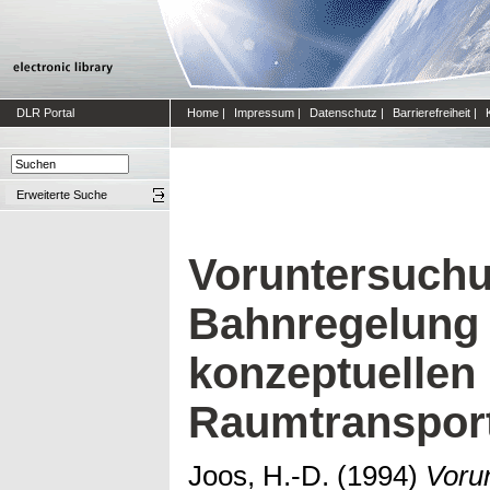
DLR Portal
Home
|
Impressum
|
Datenschutz
|
Barrierefreiheit
|
Erweiterte Suche
Voruntersuchu
Bahnregelung
konzeptuellen
Raumtranspor
Joos, H.-D.
(1994)
Voru