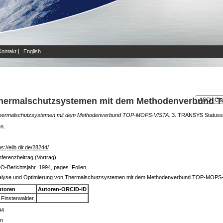
Kontakt
|
English
Thermalschutzsystemen mit dem Methodenverbund
 Thermalschutzsystemen mit dem Methodenverbund TOP-MOPS-VISTA.
3. TRANSYS Statusse
en.
ps://elib.dlr.de/28244/
ferenzbeitrag (Vortrag)
O-Berichtsjahr=1994, pages=Folien,
alyse und Optimierung von Thermalschutzsystemen mit dem Methodenverbund TOP-MOPS
utoren
Autoren-ORCID-iD
 Finsterwalder,
94
in