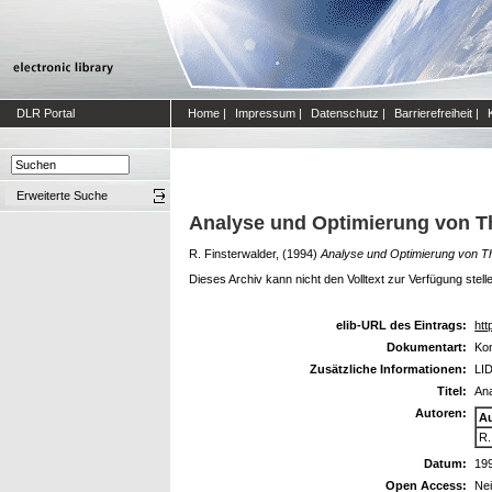
DLR Portal
Home
|
Impressum
|
Datenschutz
|
Barrierefreiheit
|
Erweiterte Suche
Analyse und Optimierung von 
R. Finsterwalder,
(1994)
Analyse und Optimierung von
Dieses Archiv kann nicht den Volltext zur Verfügung stell
elib-URL des Eintrags:
htt
Dokumentart:
Kon
Zusätzliche Informationen:
LID
Titel:
An
Autoren:
A
R.
Datum:
19
Open Access:
Ne