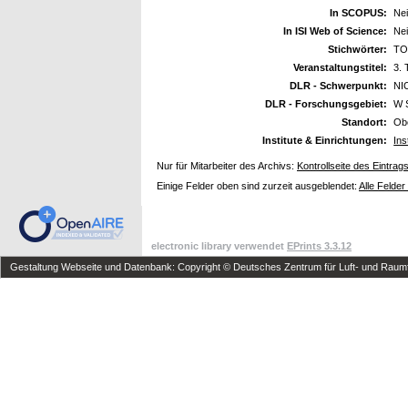
In SCOPUS:
Ne
In ISI Web of Science:
Ne
Stichwörter:
TO
Veranstaltungstitel:
3.
DLR - Schwerpunkt:
NI
DLR - Forschungsgebiet:
W 
Standort:
Ob
Institute & Einrichtungen:
Ins
Nur für Mitarbeiter des Archivs:
Kontrollseite des Eintrag
Einige Felder oben sind zurzeit ausgeblendet:
Alle Felder
electronic library verwendet
EPrints 3.3.12
Gestaltung Webseite und Datenbank: Copyright © Deutsches Zentrum für Luft- und Raumfa