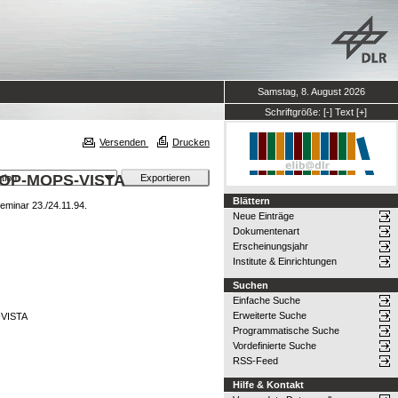
Samstag, 8. August 2026
Schriftgröße:
[-]
Text
[+]
Versenden
Drucken
 TOP-MOPS-VISTA
Blättern
minar 23./24.11.94.
Neue Einträge
Dokumentenart
Erscheinungsjahr
Institute & Einrichtungen
Suchen
Einfache Suche
Erweiterte Suche
-VISTA
Programmatische Suche
Vordefinierte Suche
RSS-Feed
Hilfe & Kontakt