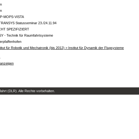
in
in
P-MOPS-VISTA
 TRANSYS Statusseminar 23./24.11.94
CHT SPEZIFIZIERT
SY - Technik für Raumfahrtsysteme
erpfaffenhofen
titut für Robotik und Mechatronik (bis 2012) > Institut für Dynamik der Flugsysteme
s
 anzeigen
hrt (DLR). Alle Rechte vorbehalten.