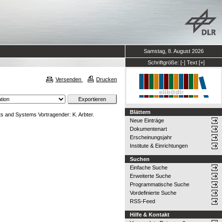
Samstag, 8. August 2026
Schriftgröße:
[-]
Text
[+]
Versenden
Drucken
Blättern
ots and Systems Vortragender: K. Arbter.
Neue Einträge
Dokumentenart
Erscheinungsjahr
Institute & Einrichtungen
Suchen
Einfache Suche
Erweiterte Suche
Programmatische Suche
Vordefinierte Suche
RSS-Feed
Hilfe & Kontakt