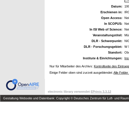
Datum:
19
Erschienen in:
IRO
Open Access:
Ne
In SCOPUS:
Ne
In ISI Web of Science:
Ne
Veranstaltungstitel:
Mü
DLR - Schwerpunkt:
NI
DLR - Forschungsgebiet:
W 
Standort:
Ob
Institute & Einrichtungen:
Ins
Nur für Mitarbeiter des Archivs:
Kontrollseite des Eintrag
Einige Felder oben sind zurzeit ausgeblendet:
Alle Felder
electronic library verwendet
EPrints 3.3.12
Gestaltung Webseite und Datenbank: Copyright © Deutsches Zentrum für Luft- und Raumfa