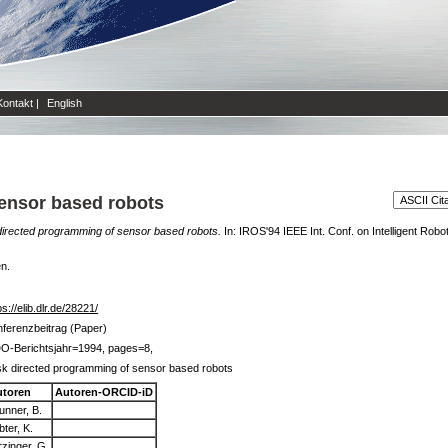
Kontakt
|
English
ensor based robots
irected programming of sensor based robots.
In: IROS'94 IEEE Int. Conf. on Intelligent Rob
en.
ps://elib.dlr.de/28221/
ferenzbeitrag (Paper)
DO-Berichtsjahr=1994, pages=8,
k directed programming of sensor based robots
utoren
Autoren-ORCID-iD
unner, B.
bter, K.
rzinger, G.