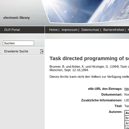
DLR Portal
Home
|
Impressum
|
Datenschutz
|
Barrierefreiheit
|
Erweiterte Suche
Task directed programming of s
Brunner, B.
und
Arbter, K.
und
Hirzinger, G.
(1994)
Task d
München, Sept. 12-16,1994.
Dieses Archiv kann nicht den Volltext zur Verfügung stell
elib-URL des Eintrags:
htt
Dokumentart:
Kon
Zusätzliche Informationen:
LI
Titel:
Tas
Autoren:
A
Br
Ar
Hi