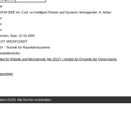
94
S'94 IEEE Int. Conf. on Intelligent Robots and Systems Vortragender: K. Arbter
in
in
in
nchen, Sept. 12-16,1994
CHT SPEZIFIZIERT
SY - Technik für Raumfahrtsysteme
erpfaffenhofen
titut für Robotik und Mechatronik (bis 2012) > Institut für Dynamik der Flugsysteme
s
 anzeigen
hrt (DLR). Alle Rechte vorbehalten.