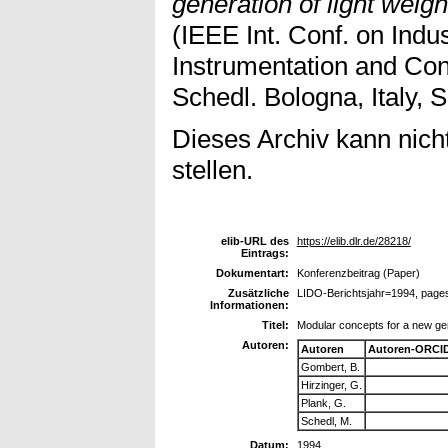
generation of light weigh
(IEEE Int. Conf. on Indus
Instrumentation and Con
Schedl. Bologna, Italy, S
Dieses Archiv kann nicht
stellen.
elib-URL des
https://elib.dlr.de/28218/
Eintrags:
Dokumentart:
Konferenzbeitrag (Paper)
Zusätzliche
LIDO-Berichtsjahr=1994, page
Informationen:
Titel:
Modular concepts for a new gene
Autoren:
Autoren
Autoren-ORCID
Gombert, B.
Hirzinger, G.
Plank, G.
Schedl, M.
Datum:
1994