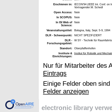
Erschienen in:
IECON'94 (IEEE Int. Conf. on In
Vortragender:M. Schedl
Open Access:
Nein
In SCOPUS:
Nein
In ISI Web of
Nein
Science:
Veranstaltungstitel:
Bologna, Italy, Sept. 5-9, 1994
DLR - Schwerpunkt:
NICHT SPEZIFIZIERT
DLR -
W SY - Technik für Raumfahrt
Forschungsgebiet:
Standort:
Oberpfaffenhofen
Institute &
Institut für Robotik und Mechat
Einrichtungen:
Nur für Mitarbeiter des 
Eintrags
Einige Felder oben sind
Felder anzeigen
electronic library ver