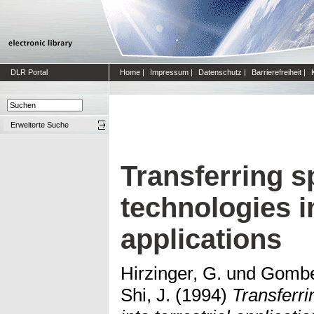
DLR Portal
Home
|
Impressum
|
Datenschutz
|
Barrierefreiheit
|
Erweiterte Suche
Transferring s
technologies in
applications
Hirzinger, G.
und
Gomber
Shi, J.
(1994)
Transferri