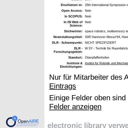
Erschienen in:
25th International Symposium on
Open Access:
Nein
In SCOPUS:
Nein
In ISI Web of
Nein
Science:
Stichwörter:
space robotics, multisensory t
Veranstaltungstitel:
ISIR Hannover-Messe'94, Hann
DLR - Schwerpunkt:
NICHT SPEZIFIZIERT
DLR -
W SY - Technik für Raumfahrt
Forschungsgebiet:
Standort:
Oberpfaffenhofen
Institute &
Institut für Robotik und Mechat
Einrichtungen:
Nur für Mitarbeiter des 
Eintrags
Einige Felder oben sind
Felder anzeigen
electronic library ver