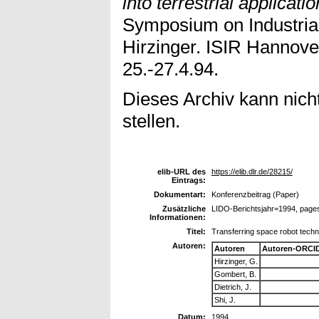
into terrestrial applicatio
Symposium on Industrial
Hirzinger. ISIR Hannov
25.-27.4.94.
Dieses Archiv kann nicht
stellen.
elib-URL des
https://elib.dlr.de/28215/
Eintrags:
Dokumentart:
Konferenzbeitrag (Paper)
Zusätzliche
LIDO-Berichtsjahr=1994, page
Informationen:
Titel:
Transferring space robot technol
Autoren:
Autoren
Autoren-ORCID
Hirzinger, G.
Gombert, B.
Dietrich, J.
Shi, J.
Datum:
1994