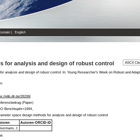
Kontakt
|
English
for analysis and design of robust control
r analysis and design of robust control.
In: Young Researcher's Week on Robust and Adaptiv
en.
ps://elib.dlr.de/28208/
ferenzbeitrag (Paper)
O-Berichtsjahr=1994,
ameter space design methods for analysis and design of robust control
utoren
Autoren-ORCID-iD
kermann, J.
94