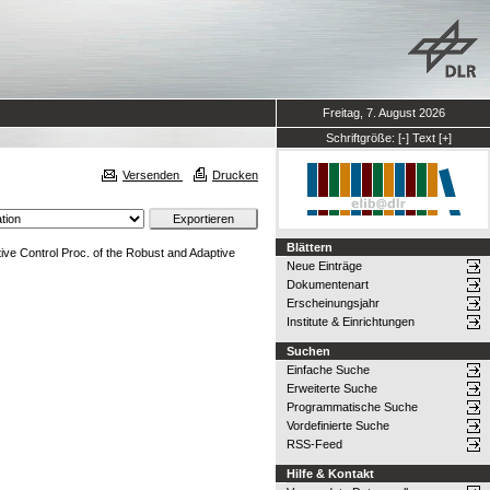
Freitag, 7. August 2026
Schriftgröße:
[-]
Text
[+]
Versenden
Drucken
Blättern
e Control Proc. of the Robust and Adaptive
Neue Einträge
Dokumentenart
Erscheinungsjahr
Institute & Einrichtungen
Suchen
Einfache Suche
Erweiterte Suche
Programmatische Suche
Vordefinierte Suche
RSS-Feed
Hilfe & Kontakt