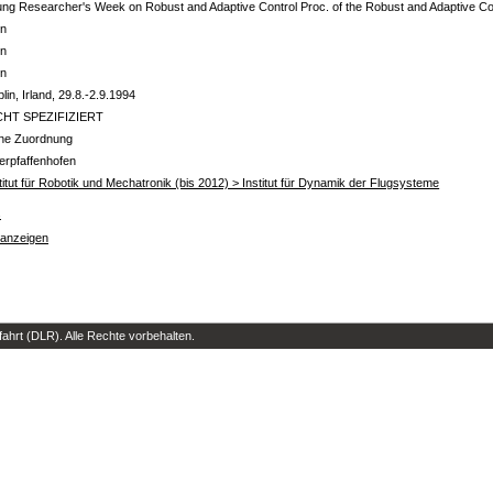
ng Researcher's Week on Robust and Adaptive Control Proc. of the Robust and Adaptive Co
in
in
in
lin, Irland, 29.8.-2.9.1994
CHT SPEZIFIZIERT
ine Zuordnung
erpfaffenhofen
titut für Robotik und Mechatronik (bis 2012) > Institut für Dynamik der Flugsysteme
s
 anzeigen
hrt (DLR). Alle Rechte vorbehalten.