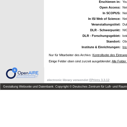
Erschienen in:
You
Open Access:
Ne
In SCOPUS:
Ne
In ISI Web of Science:
Ne
Veranstaltungstitel:
Dub
DLR - Schwerpunkt:
NI
DLR - Forschungsgebiet:
ke
Standort:
Ob
Institute & Einrichtungen:
Ins
Nur für Mitarbeiter des Archivs:
Kontrollseite des Eintrag
Einige Felder oben sind zurzeit ausgeblendet:
Alle Felder
electronic library verwendet
EPrints 3.3.12
Gestaltung Webseite und Datenbank: Copyright © Deutsches Zentrum für Luft- und Raumfa