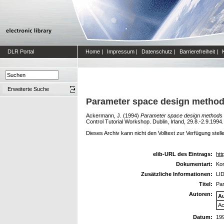
DLR Portal
Home
|
Impressum
|
Datenschutz
|
Barrierefreiheit
|
Erweiterte Suche
Parameter space design methods 
Ackermann, J.
(1994)
Parameter space design methods fo
Control Tutorial Workshop. Dublin, Irland, 29.8.-2.9.1994.
Dieses Archiv kann nicht den Volltext zur Verfügung stell
elib-URL des Eintrags:
htt
Dokumentart:
Kon
Zusätzliche Informationen:
LID
Titel:
Par
Autoren:
A
Ac
Datum:
19