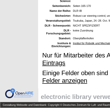
Science:
Seitenbereich:
Seiten 165-170
Name der Reihe:
DLR-IB
Stichwörter:
Robust car steering control, unc
Veranstaltungstitel:
Tsukuba, Japan, 24.-28. Oct. 
DLR - Schwerpunkt:
NICHT SPEZIFIZIERT
DLR -
keine Zuordnung
Forschungsgebiet:
Standort:
Oberpfaffenhofen
Institute &
Institut für Robotik und Mechat
Einrichtungen:
Nur für Mitarbeiter des 
Eintrags
Einige Felder oben sind
Felder anzeigen
electronic library ver
Gestaltung Webseite und Datenbank: Copyright © Deutsches Zentrum für Luft- und Raumfa