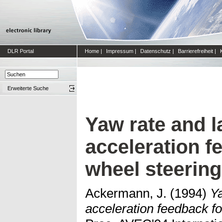
DLR Portal
Home
|
Impressum
|
Datenschutz
|
Barrierefreiheit
|
Erweiterte Suche
Yaw rate and l
acceleration f
wheel steering
Ackermann, J.
(1994)
Ya
acceleration feedback fo