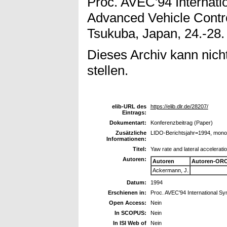
Proc. AVEC'94 Internat
Advanced Vehicle Contr
Tsukuba, Japan, 24.-28. 
Dieses Archiv kann nicht
stellen.
elib-URL des
https://elib.dlr.de/28207/
Eintrags:
Dokumentart:
Konferenzbeitrag (Paper)
Zusätzliche
LIDO-Berichtsjahr=1994, mono
Informationen:
Titel:
Yaw rate and lateral accelerati
Autoren:
Autoren
Autoren-ORC
Ackermann, J.
Datum:
1994
Erschienen in:
Proc. AVEC'94 International S
Open Access:
Nein
In SCOPUS:
Nein
In ISI Web of
Nein