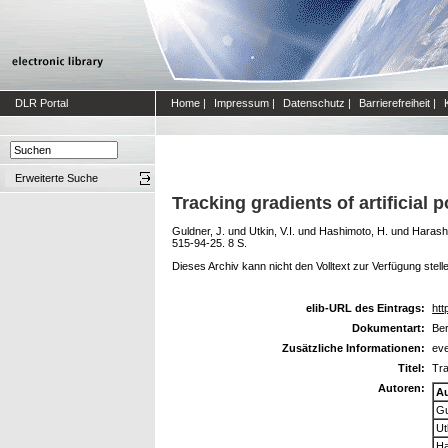
DLR Portal
Home
|
Impressum
|
Datenschutz
|
Barrierefreiheit
|
Erweiterte Suche
Tracking gradients of artificial
Guldner, J.
und
Utkin, V.I.
und
Hashimoto, H.
und
Harashi
515-94-25. 8 S.
Dieses Archiv kann nicht den Volltext zur Verfügung stell
elib-URL des Eintrags:
htt
Dokumentart:
Ber
Zusätzliche Informationen:
eve
Titel:
Tra
Autoren:
A
Gu
Ut
Ha