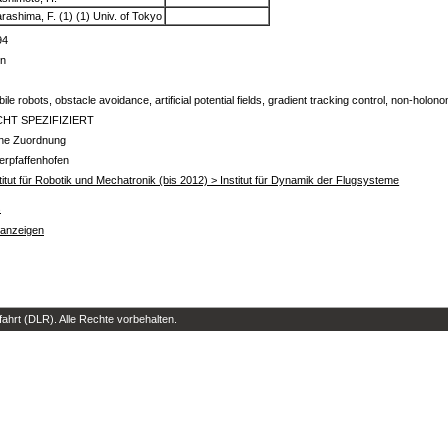
rashima, F. (1) (1) Univ. of Tokyo
94
in
ile robots, obstacle avoidance, artificial potential fields, gradient tracking control, non-holon
CHT SPEZIFIZIERT
ine Zuordnung
erpfaffenhofen
titut für Robotik und Mechatronik (bis 2012) > Institut für Dynamik der Flugsysteme
s
 anzeigen
hrt (DLR). Alle Rechte vorbehalten.