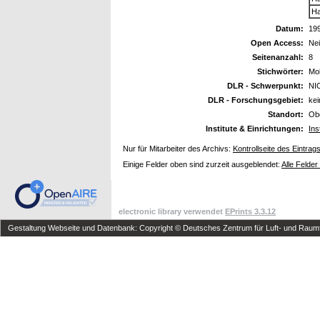
Ha
Datum:
19
Open Access:
Ne
Seitenanzahl:
8
Stichwörter:
Mob
DLR - Schwerpunkt:
NI
DLR - Forschungsgebiet:
ke
Standort:
Ob
Institute & Einrichtungen:
Ins
Nur für Mitarbeiter des Archivs:
Kontrollseite des Eintrag
Einige Felder oben sind zurzeit ausgeblendet:
Alle Felder
electronic library verwendet
EPrints 3.3.12
Gestaltung Webseite und Datenbank: Copyright © Deutsches Zentrum für Luft- und Raumfa