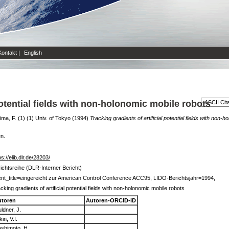
Kontakt
|
English
 potential fields with non-holonomic mobile robots
ma, F. (1) (1) Univ. of Tokyo
(1994)
Tracking gradients of artificial potential fields with non-
en.
ps://elib.dlr.de/28203/
ichtsreihe (DLR-Interner Bericht)
nt_title=eingereicht zur American Control Conference ACC95, LIDO-Berichtsjahr=1994,
cking gradients of artificial potential fields with non-holonomic mobile robots
utoren
Autoren-ORCID-iD
ldner, J.
kin, V.I.
shimoto, H.