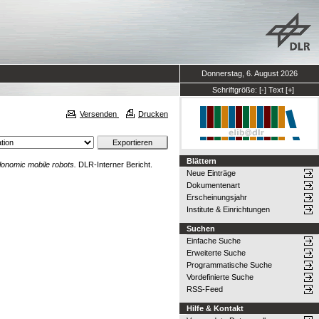
Donnerstag, 6. August 2026
Schriftgröße:
[-]
Text
[+]
Versenden
Drucken
Blättern
holonomic mobile robots.
DLR-Interner Bericht.
Neue Einträge
Dokumentenart
Erscheinungsjahr
Institute & Einrichtungen
Suchen
Einfache Suche
Erweiterte Suche
Programmatische Suche
Vordefinierte Suche
RSS-Feed
Hilfe & Kontakt