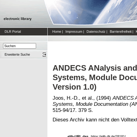
DLR Portal
Home
|
Impressum
|
Datenschutz
|
Barrierefreiheit
|
Erweiterte Suche
ANDECS ANalysis and 
Systems, Module Doc
Version 1.0)
Joos, H.-D., et al.,
(1994)
ANDECS AN
Systems, Module Documentation (A
515-94/17. 379 S.
Dieses Archiv kann nicht den Volltext
elib-URL des
https://elib.dlr.de/28181/