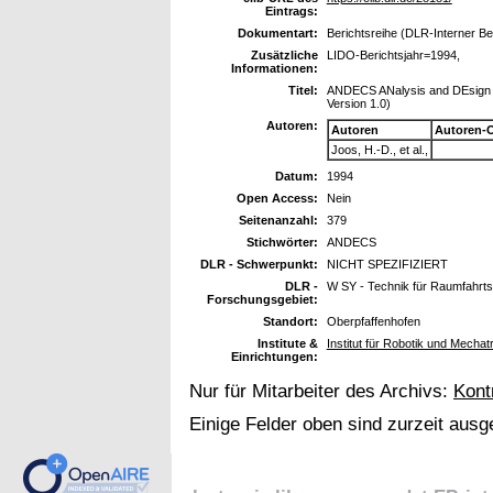
Eintrags:
Dokumentart:
Berichtsreihe (DLR-Interner Be
Zusätzliche
LIDO-Berichtsjahr=1994,
Informationen:
Titel:
ANDECS ANalysis and DEsign 
Version 1.0)
Autoren:
Autoren
Autoren-
Joos, H.-D., et al.,
Datum:
1994
Open Access:
Nein
Seitenanzahl:
379
Stichwörter:
ANDECS
DLR - Schwerpunkt:
NICHT SPEZIFIZIERT
DLR -
W SY - Technik für Raumfahrt
Forschungsgebiet:
Standort:
Oberpfaffenhofen
Institute &
Institut für Robotik und Mechat
Einrichtungen:
Nur für Mitarbeiter des Archivs:
Kont
Einige Felder oben sind zurzeit ausg