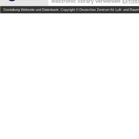
electronic library verwendet
EPrint
Gestaltung Webseite und Datenbank: Copyright © Deutsches Zentrum für Luft- und Raumfa