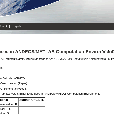
Kontakt
|
English
be used in ANDECS/MATLAB Computation Environment
)
A Graphical Matrix Editor to be used in ANDECS/MATLAB Computation Environments.
In: P
en.
ps://elib.dlr.de/28178/
ferenzbeitrag (Paper)
O-Berichtsjahr=1994,
raphical Matrix Editor to be used in ANDECS/MATLAB Computation Environments
utoren
Autoren-ORCID-iD
nsterwalder, R.
rger, E.G.
übel, G.