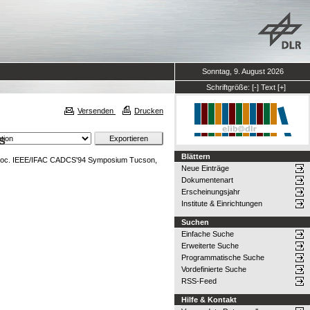
Sonntag, 9. August 2026
Schriftgröße:
[-]
Text
[+]
Versenden
Drucken
s
Blättern
roc. IEEE/IFAC CADCS'94 Symposium Tucson,
Neue Einträge
Dokumentenart
Erscheinungsjahr
Institute & Einrichtungen
Suchen
Einfache Suche
Erweiterte Suche
Programmatische Suche
Vordefinierte Suche
RSS-Feed
Hilfe & Kontakt