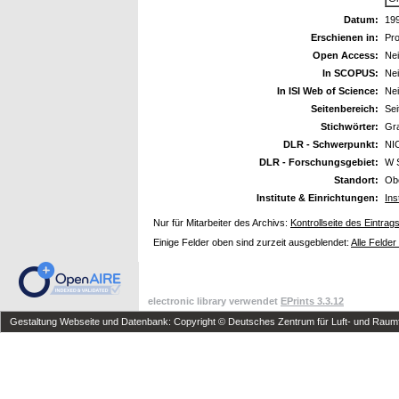
Datum:
19
Erschienen in:
Pr
Open Access:
Ne
In SCOPUS:
Ne
In ISI Web of Science:
Ne
Seitenbereich:
Sei
Stichwörter:
Gra
DLR - Schwerpunkt:
NI
DLR - Forschungsgebiet:
W 
Standort:
Ob
Institute & Einrichtungen:
Ins
Nur für Mitarbeiter des Archivs:
Kontrollseite des Eintrag
Einige Felder oben sind zurzeit ausgeblendet:
Alle Felder
electronic library verwendet
EPrints 3.3.12
Gestaltung Webseite und Datenbank: Copyright © Deutsches Zentrum für Luft- und Raumfa