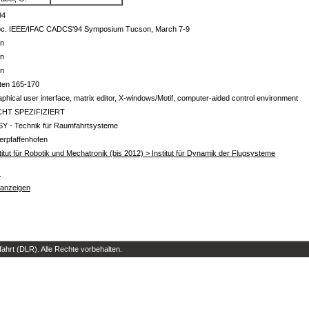
94
oc. IEEE/IFAC CADCS'94 Symposium Tucson, March 7-9
in
in
in
ten 165-170
phical user interface, matrix editor, X-windows/Motif, computer-aided control environment
CHT SPEZIFIZIERT
SY - Technik für Raumfahrtsysteme
erpfaffenhofen
titut für Robotik und Mechatronik (bis 2012) > Institut für Dynamik der Flugsysteme
s
 anzeigen
hrt (DLR). Alle Rechte vorbehalten.