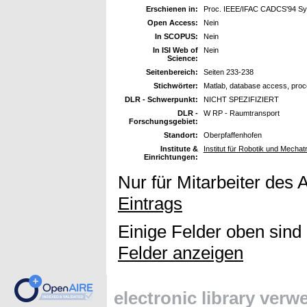
Erschienen in:
Proc. IEEE/IFAC CADCS'94 S
Open Access:
Nein
In SCOPUS:
Nein
In ISI Web of
Nein
Science:
Seitenbereich:
Seiten 233-238
Stichwörter:
Matlab, database access, proc
DLR - Schwerpunkt:
NICHT SPEZIFIZIERT
DLR -
W RP - Raumtransport
Forschungsgebiet:
Standort:
Oberpfaffenhofen
Institute &
Institut für Robotik und Mechat
Einrichtungen:
Nur für Mitarbeiter des 
Eintrags
Einige Felder oben sind
Felder anzeigen
electronic library ver