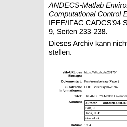
ANDECS-Matlab Environ
Computational Control 
IEEE/IFAC CADCS'94 S
9, Seiten 233-238.
Dieses Archiv kann nicht
stellen.
elib-URL des
https://elib.dlr.de/28175/
Eintrags:
Dokumentart:
Konferenzbeitrag (Paper)
Zusätzliche
LIDO-Berichtsjahr=1994,
Informationen:
Titel:
The ANDECS-Matlab Environmen
Autoren:
Autoren
Autoren-ORCID
Bals, J.
Joos, H.-D.
Grübel, G.
Datum:
1994