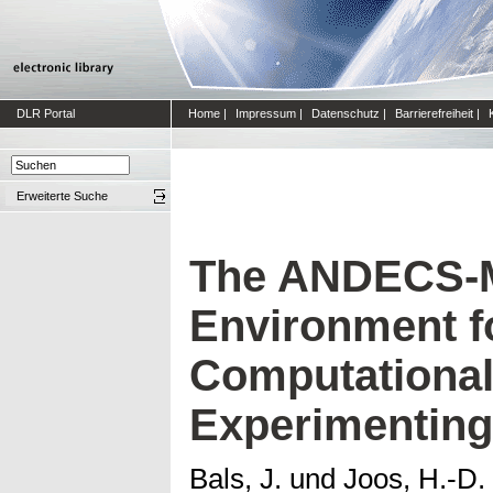
DLR Portal
Home
|
Impressum
|
Datenschutz
|
Barrierefreiheit
|
Erweiterte Suche
The ANDECS-M
Environment f
Computational
Experimenting
Bals, J.
und
Joos, H.-D.