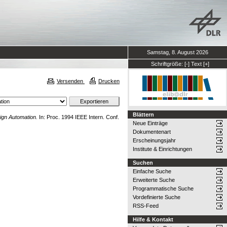
Samstag, 8. August 2026
Schriftgröße:
[-]
Text
[+]
Versenden
Drucken
Blättern
gn Automation.
In: Proc. 1994 IEEE Intern. Conf.
Neue Einträge
Dokumentenart
Erscheinungsjahr
Institute & Einrichtungen
Suchen
Einfache Suche
Erweiterte Suche
Programmatische Suche
Vordefinierte Suche
RSS-Feed
Hilfe & Kontakt