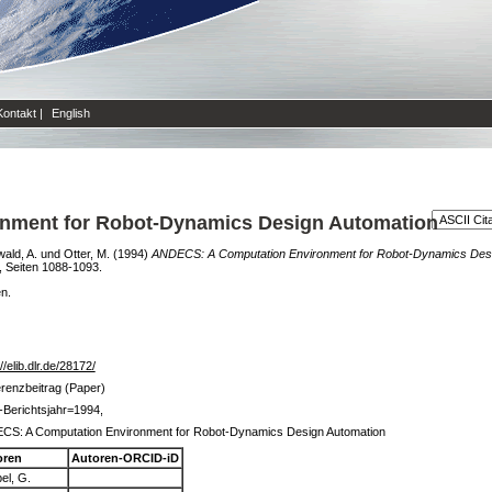
Kontakt
|
English
nment for Robot-Dynamics Design Automation
ald, A.
und
Otter, M.
(1994)
ANDECS: A Computation Environment for Robot-Dynamics Desi
, Seiten 1088-1093.
en.
//elib.dlr.de/28172/
renzbeitrag (Paper)
Berichtsjahr=1994,
S: A Computation Environment for Robot-Dynamics Design Automation
oren
Autoren-ORCID-iD
el, G.