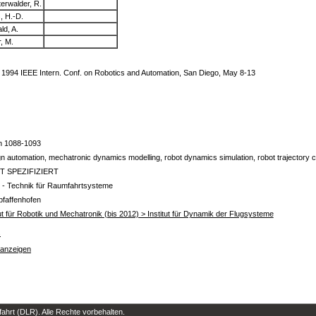
terwalder, R.
, H.-D.
ld, A.
r, M.
 1994 IEEE Intern. Conf. on Robotics and Automation, San Diego, May 8-13
n 1088-1093
n automation, mechatronic dynamics modelling, robot dynamics simulation, robot trajectory con
T SPEZIFIZIERT
- Technik für Raumfahrtsysteme
faffenhofen
tut für Robotik und Mechatronik (bis 2012) > Institut für Dynamik der Flugsysteme
s
 anzeigen
hrt (DLR). Alle Rechte vorbehalten.