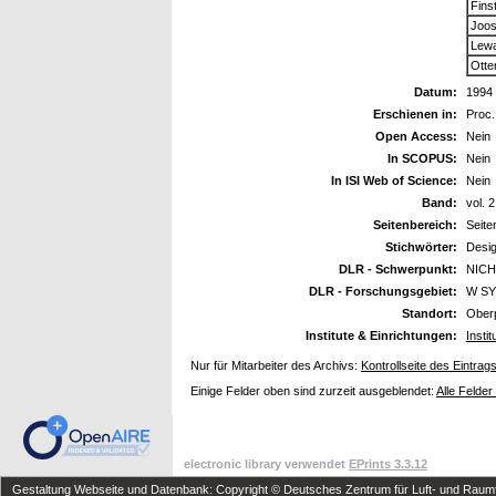
Fins
Joos
Lewa
Otte
Datum:
1994
Erschienen in:
Proc.
Open Access:
Nein
In SCOPUS:
Nein
In ISI Web of Science:
Nein
Band:
vol. 2
Seitenbereich:
Seite
Stichwörter:
Desig
DLR - Schwerpunkt:
NICH
DLR - Forschungsgebiet:
W SY 
Standort:
Oberp
Institute & Einrichtungen:
Insti
Nur für Mitarbeiter des Archivs:
Kontrollseite des Eintrag
Einige Felder oben sind zurzeit ausgeblendet:
Alle Felder
electronic library verwendet
EPrints 3.3.12
Gestaltung Webseite und Datenbank: Copyright © Deutsches Zentrum für Luft- und Raumfa