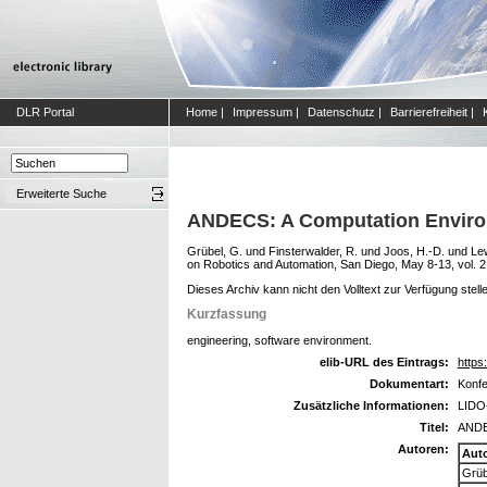
DLR Portal
Home
|
Impressum
|
Datenschutz
|
Barrierefreiheit
|
Erweiterte Suche
ANDECS: A Computation Enviro
Grübel, G.
und
Finsterwalder, R.
und
Joos, H.-D.
und
Lew
on Robotics and Automation, San Diego, May 8-13, vol. 2
Dieses Archiv kann nicht den Volltext zur Verfügung stell
Kurzfassung
engineering, software environment.
elib-URL des Eintrags:
https:
Dokumentart:
Konfe
Zusätzliche Informationen:
LIDO-
Titel:
ANDEC
Autoren:
Aut
Grüb