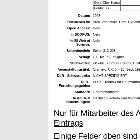
Goh, Cher Hiang
Grübel, G.
Datum:
1993
Erschienen in:
Proc. 2nd Intern. Conf. Dynami
Open Access:
Nein
In SCOPUS:
Nein
In ISI Web of
Nein
Science:
Seitenbereich:
Seiten 313-328
Verlag:
C.L. Kir, P.C. Hughes
Stichwörter:
Flexible Structure Control, H inf
Veranstaltungstitel:
Cranfield, UK, 6. - 10. Sept. 19
DLR - Schwerpunkt:
NICHT SPEZIFIZIERT
DLR -
W SY - Technik für Raumfahrt
Forschungsgebiet:
Standort:
Oberpfaffenhofen
Institute &
Institut für Robotik und Mechat
Einrichtungen:
Nur für Mitarbeiter des 
Eintrags
Einige Felder oben sind