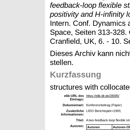
feedback-loop flexible s
positivity and H-infinity
Intern. Conf. Dynamics a
Space, Seiten 313-328. 
Cranfield, UK, 6. - 10. S
Dieses Archiv kann nicht
stellen.
Kurzfassung
structures with collocat
elib-URL des
https://elib.dlr.de/28095/
Eintrags:
Dokumentart:
Konferenzbeitrag (Paper)
Zusätzliche
LIDO-Berichtsjahr=1993,
Informationen:
Titel:
A two-feedback-loop flexible str
Autoren:
Autoren
Autoren-O