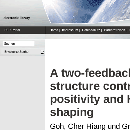
DLR Portal
Home
|
Impressum
|
Datenschutz
|
Barrierefreiheit
|
Erweiterte Suche
A two-feedback
structure cont
positivity and 
shaping
Goh, Cher Hiang
und
Gr