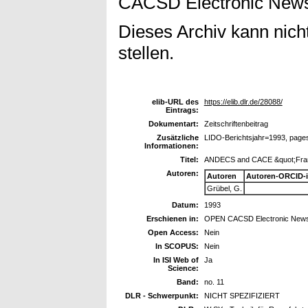
CACSD Electronic Newsle
Dieses Archiv kann nicht
stellen.
elib-URL des
https://elib.dlr.de/28088/
Eintrags:
Dokumentart:
Zeitschriftenbeitrag
Zusätzliche
LIDO-Berichtsjahr=1993, page
Informationen:
Titel:
ANDECS and CACE &quot;Fram
Autoren:
Autoren
Autoren-ORCID-
Grübel, G.
Datum:
1993
Erschienen in:
OPEN CACSD Electronic Newsl
Open Access:
Nein
In SCOPUS:
Nein
In ISI Web of
Ja
Science:
Band:
no. 11
DLR - Schwerpunkt:
NICHT SPEZIFIZIERT