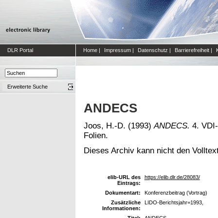
DLR Portal
Home
|
Impressum
|
Datenschutz
|
Barrierefreiheit
|
Erweiterte Suche
ANDECS
Joos, H.-D.
(1993)
ANDECS.
4. VDI-
Folien.
Dieses Archiv kann nicht den Volltext
elib-URL des
https://elib.dlr.de/28083/
Eintrags:
Dokumentart:
Konferenzbeitrag (Vortrag)
Zusätzliche
LIDO-Berichtsjahr=1993,
Informationen:
Titel:
ANDECS