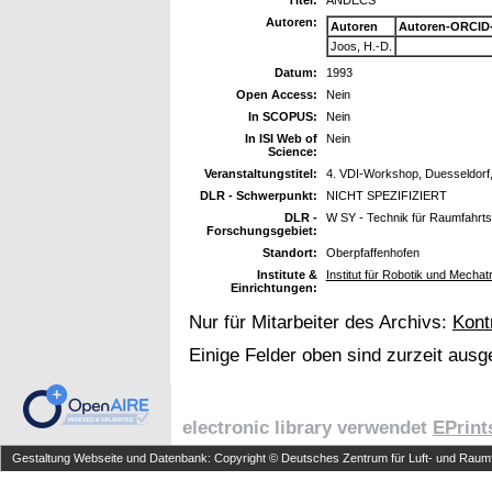
Autoren:
Autoren
Autoren-ORCID
Joos, H.-D.
Datum:
1993
Open Access:
Nein
In SCOPUS:
Nein
In ISI Web of
Nein
Science:
Veranstaltungstitel:
4. VDI-Workshop, Duesseldorf, 
DLR - Schwerpunkt:
NICHT SPEZIFIZIERT
DLR -
W SY - Technik für Raumfahrt
Forschungsgebiet:
Standort:
Oberpfaffenhofen
Institute &
Institut für Robotik und Mechat
Einrichtungen:
Nur für Mitarbeiter des Archivs:
Kont
Einige Felder oben sind zurzeit ausg
electronic library verwendet
EPrint
Gestaltung Webseite und Datenbank: Copyright © Deutsches Zentrum für Luft- und Raumfa