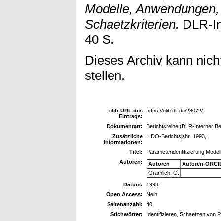
Modelle, Anwendungen, 
Schaetzkriterien.
DLR-Int
40 S.
Dieses Archiv kann nicht
stellen.
elib-URL des
https://elib.dlr.de/28072/
Eintrags:
Dokumentart:
Berichtsreihe (DLR-Interner Be
Zusätzliche
LIDO-Berichtsjahr=1993,
Informationen:
Titel:
Parameteridentifizierung Model
Autoren:
Autoren
Autoren-ORCI
Gramlich, G.
Datum:
1993
Open Access:
Nein
Seitenanzahl:
40
Stichwörter:
Identifizieren, Schaetzen von 