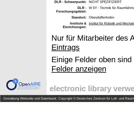
DLR - Schwerpunkt:
NICHT SPEZIFIZIERT
DLR -
W SY - Technik für Raumfahrt
Forschungsgebiet:
Standort:
Oberpfaffenhofen
Institute &
Institut für Robotik und Mechat
Einrichtungen:
Nur für Mitarbeiter des 
Eintrags
Einige Felder oben sind
Felder anzeigen
electronic library ver
Gestaltung Webseite und Datenbank: Copyright © Deutsches Zentrum für Luft- und Raumfa