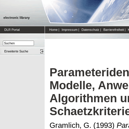
DLR Portal
Home
|
Impressum
|
Datenschutz
|
Barrierefreiheit
|
Erweiterte Suche
Parameterident
Modelle, Anw
Algorithmen u
Schaetzkriteri
Gramlich, G.
(1993)
Par