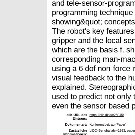
and tele-sensor-program
programming technique i
showing&quot; concepts 
The robot's key features
gripper and the local s
which are the basis f. 
corresponding man-mach
using a 6 dof non-force-r
visual feedback to the 
explained. Stereographi
used to predict not only 
even the sensor based p
elib-URL des
https://elib.dlr.de/28045/
Eintrags:
Dokumentart:
Konferenzbeitrag (Paper)
Zusätzliche
LIDO-Berichtsjahr=1993, page
Informationen: