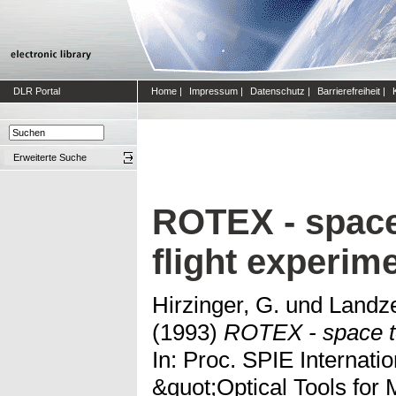
DLR Portal
Home
|
Impressum
|
Datenschutz
|
Barrierefreiheit
|
Erweiterte Suche
ROTEX - space
flight experim
Hirzinger, G.
und
Landze
(1993)
ROTEX - space te
In: Proc. SPIE Internat
&quot;Optical Tools for