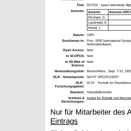
Titel:
ROTEX - space telerobotic flig
Autoren:
Autoren
Autoren-ORCI
Hirzinger, G.
Landzettel, K.
Heindl, J.
Datum:
1993
Erschienen in:
Proc. SPIE International Symp
Automation&quot;
Open Access:
Nein
In SCOPUS:
Nein
In ISI Web of
Nein
Science:
Veranstaltungstitel:
Boston/Mass., Sept. 7-10, 1993
DLR - Schwerpunkt:
NICHT SPEZIFIZIERT
DLR -
W SY - Technik für Raumfahrt
Forschungsgebiet:
Standort:
Oberpfaffenhofen
Institute &
Institut für Robotik und Mechat
Einrichtungen:
Nur für Mitarbeiter des 
Eintrags