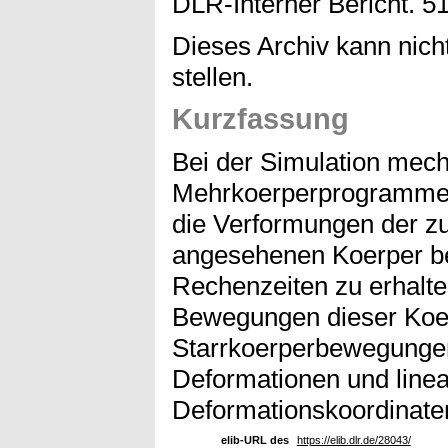
DLR-Interner Bericht. 5
Dieses Archiv kann nicht
stellen.
Kurzfassung
Bei der Simulation mec
Mehrkoerperprogramme
die Verformungen der zu
angesehenen Koerper be
Rechenzeiten zu erhalte
Bewegungen dieser Koer
Starrkoerperbewegungen
Deformationen und linear
Deformationskoordinate
elib-URL des
https://elib.dlr.de/28043/