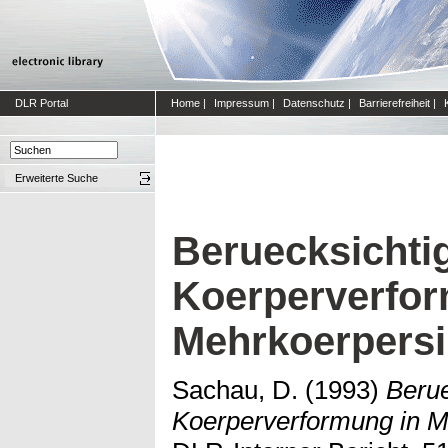
DLR Portal
Home
|
Impressum
|
Datenschutz
|
Barrierefreiheit
|
Erweiterte Suche
Beruecksichti
Koerperverfor
Mehrkoerpersi
Sachau, D.
(1993)
Berue
Koerperverformung in M