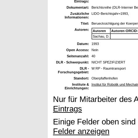
Eintrags:
Dokumentart:
Berichtsreihe (DLR-Interner Be
Zusätzliche
LIDO-Berichtsjahr=1993,
Informationen:
Titel:
Beruecksichtigung der Koerper
Autoren:
Autoren
Autoren-ORCID-
Sachau, D.
Datum:
1993
Open Access:
Nein
Seitenanzahl:
40
DLR - Schwerpunkt:
NICHT SPEZIFIZIERT
DLR -
W RP - Raumtransport
Forschungsgebiet:
Standort:
Oberpfaffenhofen
Institute &
Institut für Robotik und Mechat
Einrichtungen:
Nur für Mitarbeiter des 
Eintrags
Einige Felder oben sind
Felder anzeigen