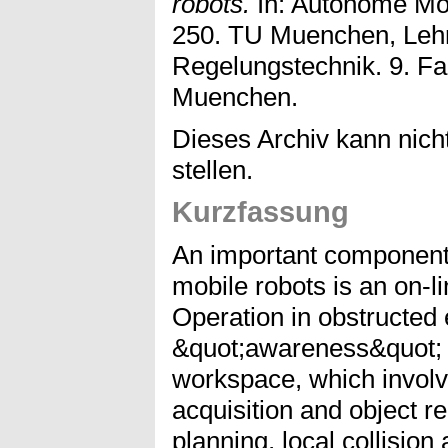
robots.
In: Autonome Mob
250. TU Muenchen, Lehr
Regelungstechnik. 9. F
Muenchen.
Dieses Archiv kann nicht
stellen.
Kurzfassung
An important component 
mobile robots is an on-l
Operation in obstructed
&quot;awareness&quot; o
workspace, which involv
acquisition and object r
planning, local collisio