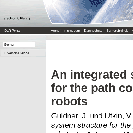
DLR Portal
Home
|
Impressum
|
Datenschutz
|
Barrierefreiheit
|
Erweiterte Suche
An integrated 
for the path co
robots
Guldner, J.
und
Utkin, V.
system structure for the