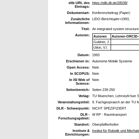
elib-URL des
https://elib.dlr.de/28038/
Eintrags:
Dokumentart:
Konferenzbeitrag (Paper)
Zusätzliche
LIDO-Berichtsjahr=1993,
Informationen:
Titel:
An integrated system structure 
Autoren:
Autoren
Autoren-ORCID-
Guldner, J.
Utkin, V.I.
Datum:
1993
Erschienen in:
Autonome Mobile Systeme
Open Access:
Nein
In SCOPUS:
Nein
In ISI Web of
Nein
Science:
Seitenbereich:
Seiten 239-250
Verlag:
TU Muenchen, Lehrstuhl fuer 
Veranstaltungstitel:
9. Fachgespraech an der TU 
DLR - Schwerpunkt:
NICHT SPEZIFIZIERT
DLR -
W RP - Raumtransport
Forschungsgebiet:
Standort:
Oberpfaffenhofen
Institute &
Institut für Robotik und Mechat
Einrichtungen: