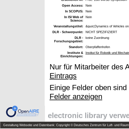
Open Access:
Nein
In SCOPUS:
Nein
In ISI Web of
Nein
Science:
Veranstaltungstitel:
&quot;Dynamics of Vehicles o
DLR - Schwerpunkt:
NICHT SPEZIFIZIERT
DLR -
keine Zuordnung
Forschungsgebiet:
Standort:
Oberpfaffenhofen
Institute &
Institut für Robotik und Mechat
Einrichtungen:
Nur für Mitarbeiter des 
Eintrags
Einige Felder oben sind
Felder anzeigen
electronic library ver
Gestaltung Webseite und Datenbank: Copyright © Deutsches Zentrum für Luft- und Raumfa