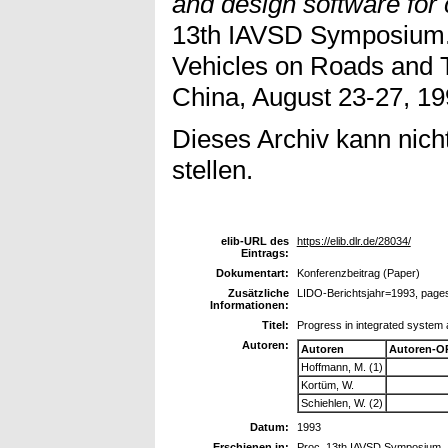
and design software for 
13th IAVSD Symposium.
Vehicles on Roads and 
China, August 23-27, 19
Dieses Archiv kann nicht
stellen.
elib-URL des
https://elib.dlr.de/28034/
Eintrags:
Dokumentart:
Konferenzbeitrag (Paper)
Zusätzliche
LIDO-Berichtsjahr=1993, page
Informationen:
Titel:
Progress in integrated system a
Autoren:
Autoren
Autoren-O
Hoffmann, M. (1)
Kortüm, W.
Schiehlen, W. (2)
Datum:
1993
Erschienen in:
Proc. 13th IAVSD Symposium