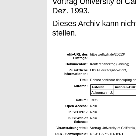
Vortrag University of Ca
Dez. 1993.
Dieses Archiv kann nicht
stellen.
elib-URL des
https://elib.dlr.de/28013/
Eintrags:
Dokumentart:
Konferenzbeitrag (Vortrag)
Zusätzliche
LIDO-Berichtsjahr=1993,
Informationen:
Titel:
Robust nonlinear decoupling and
Autoren:
Autoren
Autoren-ORC
Ackermann, J.
Datum:
1993
Open Access:
Nein
In SCOPUS:
Nein
In ISI Web of
Nein
Science:
Veranstaltungstitel:
Vortrag University of Californi
DLR - Schwerpunkt:
NICHT SPEZIFIZIERT