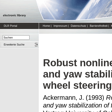
DLR Portal
Home
|
Impressum
|
Datenschutz
|
Barrierefreiheit
|
Erweiterte Suche
Robust nonlin
and yaw stabili
wheel steering
Ackermann, J.
(1993)
Ro
and yaw stabilization of 