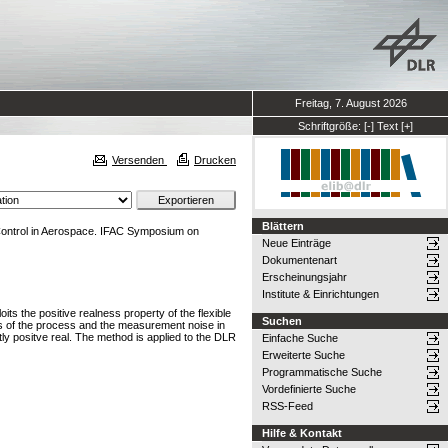
Freitag, 7. August 2026
Schriftgröße:
[-]
Text
[+]
Versenden
Drucken
Blättern
ontrol in Aerospace. IFAC Symposium on
Neue Einträge
Dokumentenart
Erscheinungsjahr
Institute & Einrichtungen
its the positive realness property of the flexible
Suchen
ces of the process and the measurement noise in
ly positve real. The method is applied to the DLR
Einfache Suche
Erweiterte Suche
Programmatische Suche
Vordefinierte Suche
RSS-Feed
Hilfe & Kontakt