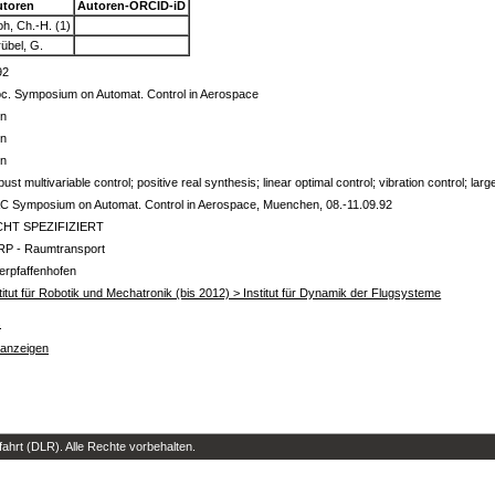
utoren
Autoren-ORCID-iD
h, Ch.-H. (1)
übel, G.
92
c. Symposium on Automat. Control in Aerospace
in
in
in
ust multivariable control; positive real synthesis; linear optimal control; vibration control; lar
C Symposium on Automat. Control in Aerospace, Muenchen, 08.-11.09.92
CHT SPEZIFIZIERT
RP - Raumtransport
erpfaffenhofen
titut für Robotik und Mechatronik (bis 2012) > Institut für Dynamik der Flugsysteme
s
 anzeigen
hrt (DLR). Alle Rechte vorbehalten.