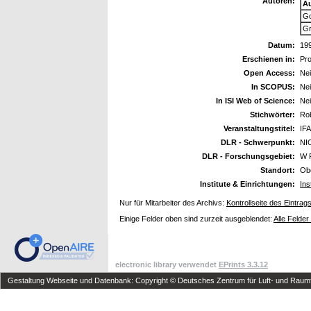
Autoren:
A
Go
Gr
Datum:
19
Erschienen in:
Pro
Open Access:
Ne
In SCOPUS:
Ne
In ISI Web of Science:
Ne
Stichwörter:
Rob
Veranstaltungstitel:
IFA
DLR - Schwerpunkt:
NI
DLR - Forschungsgebiet:
W 
Standort:
Ob
Institute & Einrichtungen:
Ins
Nur für Mitarbeiter des Archivs:
Kontrollseite des Eintrag
Einige Felder oben sind zurzeit ausgeblendet:
Alle Felder
electronic library verwendet
EPrints 3.3.12
Gestaltung Webseite und Datenbank: Copyright © Deutsches Zentrum für Luft- und Raumfa