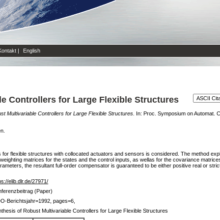
Kontakt
|
English
e Controllers for Large Flexible Structures
t Multivariable Controllers for Large Flexible Structures.
In: Proc. Symposium on Automat. C
en.
rs for flexible structures with collocated actuators and sensors is considered. The method explo
 weighting matrices for the states and the control inputs, as wellas for the covariance matri
ters, the resultant full-order compensator is guaranteed to be either positive real or strict
ps://elib.dlr.de/27971/
ferenzbeitrag (Paper)
DO-Berichtsjahr=1992, pages=6,
thesis of Robust Multivariable Controllers for Large Flexible Structures