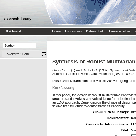
DLR Portal
Home
|
Impressum
|
Datenschutz
|
Barrierefreiheit
|
Erweiterte Suche
Synthesis of Robust Multivariabl
Goh, Ch.-H. (1)
und
Grübel, G.
(1992)
Synthesis of Robus
Automat. Control in Aerospace, Muenchen, 08.-11.09.92.
Dieses Archiv kann nicht den Volltext zur Verfügung stell
Kurzfassung
In this paper, the design of robust multivariable controlle
structure and involves a novel guidance for selecting the
an LQG approach. Depending on the choice of design parame
flexible test structure to demonstrate its capability.
elib-URL des Eintrags:
htt
Dokumentart:
Kon
Zusätzliche Informationen:
LI
Titel:
Syn