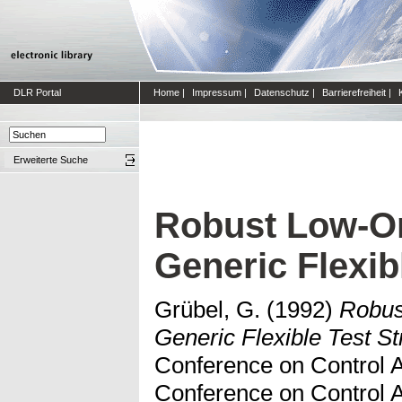
DLR Portal
Home
|
Impressum
|
Datenschutz
|
Barrierefreiheit
|
Erweiterte Suche
Robust Low-Or
Generic Flexib
Grübel, G.
(1992)
Robus
Generic Flexible Test St
Conference on Control A
Conference on Control A