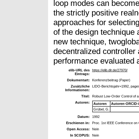
loop modes can become u
the strictly positive real
approaches for selectin
of the design technique 
new technique, twogloba
decentralized controller
performance evaluated 
elib-URL des
https://elib.dlr.de/27970/
Eintrags:
Dokumentart:
Konferenzbeitrag (Paper)
Zusätzliche
LIDO-Berichtsjahr=1992, page
Informationen:
Titel:
Robust Low-Order Control of a 
Autoren:
Autoren
Autoren-ORCID-
Grübel, G.
Datum:
1992
Erschienen in:
Proc. 1st IEEE Conference on C
Open Access:
Nein
In SCOPUS:
Nein