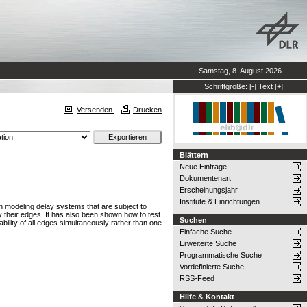
Samstag, 8. August 2026
Schriftgröße:
[-]
Text
[+]
Versenden
Drucken
Blättern
Neue Einträge
Dokumentenart
Erscheinungsjahr
Institute & Einrichtungen
in modeling delay systems that are subject to
y their edges. It has also been shown how to test
Suchen
bility of all edges simultaneously rather than one
Einfache Suche
Erweiterte Suche
Programmatische Suche
Vordefinierte Suche
RSS-Feed
Hilfe & Kontakt