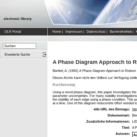
DLR Portal
Home
|
Impressum
|
Datenschutz
|
Barrierefreiheit
|
Erweiterte Suche
A Phase Diagram Approach to Ro
Bartlett, A.
(1992)
A Phase Diagram Approach to Robust St
Dieses Archiv kann nicht den Volltext zur Verfügung stell
Kurzfassung
Using a novel phase diagram, this paper investigates the 
parameter uncertainties. For many stability investigation
the stability of each edge using a phase condition. This p
at a time. Use of this diagram reducesthe effort needed to
elib-URL des Eintrags:
htt
Dokumentart:
Ber
Zusätzliche Informationen:
LID
Titel:
A P
Autoren:
A