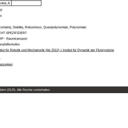
rtlett, A.
92
in
ertainty, Stability, Robustness, Quasipolynomials, Polynomials
CHT SPEZIFIZIERT
RP - Raumtransport
erpfaffenhofen
titut für Robotik und Mechatronik (bis 2012) > Institut für Dynamik der Flugsysteme
s
 anzeigen
hrt (DLR). Alle Rechte vorbehalten.