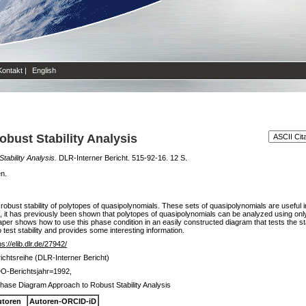
Kontakt
|
English
bust Stability Analysis
ability Analysis.
DLR-Interner Bericht. 515-92-16. 12 S.
en.
robust stability of polytopes of quasipolynomials. These sets of quasipolynomials are useful 
s, it has previously been shown that polytopes of quasipolynomials can be analyzed using onl
aper shows how to use this phase condition in an easily constructed diagram that tests the sta
 test stability and provides some interesting information.
ps://elib.dlr.de/27942/
ichtsreihe (DLR-Interner Bericht)
O-Berichtsjahr=1992,
hase Diagram Approach to Robust Stability Analysis
utoren
Autoren-ORCID-iD