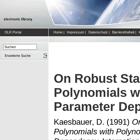
DLR Portal
Home
|
Impressum
|
Datenschutz
|
Barrierefreiheit
|
Erweiterte Suche
On Robust Stab
Polynomials w
Parameter De
Kaesbauer, D.
(1991)
On
Polynomials with Polyn