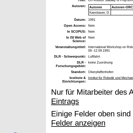
Autoren:
Autoren
Autoren-ORC
Kaesbauer, D.
Datum:
1991
Open Access:
Nein
In SCOPUS:
Nein
In ISI Web of
Nein
Science:
Veranstaltungstitel:
International Workshop on Rob
09.-12.09.1991
DLR - Schwerpunkt:
Luftfahrt
DLR -
keine Zuordnung
Forschungsgebiet:
Standort:
Oberpfaffenhofen
Institute &
Institut für Robotik und Mechat
Einrichtungen:
Nur für Mitarbeiter des 
Eintrags
Einige Felder oben sind
Felder anzeigen