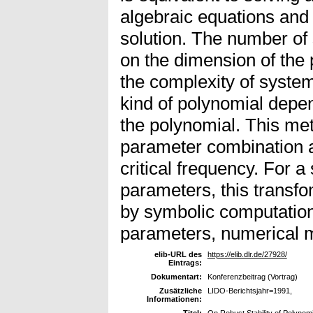
algebraic equations and 
solution. The number of
on the dimension of the
the complexity of syste
kind of polynomial depe
the polynomial. This meth
parameter combination 
critical frequency. For 
parameters, this transf
by symbolic computation
parameters, numerical 
elib-URL des
https://elib.dlr.de/27928/
Eintrags:
Dokumentart:
Konferenzbeitrag (Vortrag)
Zusätzliche
LIDO-Berichtsjahr=1991,
Informationen:
Titel:
On Robust Stability of Polyno