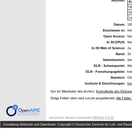
Autoren:
A
Hi
Sa
La
Datum:
19
Erschienen in:
Inf
Open Access:
Ne
In SCOPUS:
Ne
In ISI Web of Science:
Ja
Band:
33
Seitenbereich:
Sei
DLR - Schwerpunkt:
We
DLR - Forschungsgebiet:
ke
Standort:
Ob
Institute & Einrichtungen:
Ins
Nur für Mitarbeiter des Archivs:
Kontrollseite des Eintrag
Einige Felder oben sind zurzeit ausgeblendet:
Alle Felder
electronic library verwendet
EPrints 3.3.12
Gestaltung Webseite und Datenbank: Copyright © Deutsches Zentrum für Luft- und Raumfa