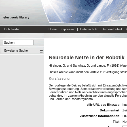
DLR Portal
Home
|
Impressum
|
Datenschutz
|
Barrierefreiheit
|
Erweiterte Suche
Neuronale Netze in der Robotik
Hirzinger, G.
und
Sanchez, D.
und
Lange, F.
(1991)
Neur
Dieses Archiv kann nicht den Volltext zur Verfügung stell
Kurzfassung
Der vorliegende Beitrag befaßt sich mit Einsatzmöglichke
Bewegungssteuerung, Sensordatenverarbeitung und senso
Lernverfahren und Netzwerkarchitekturen angesprochen
behandelt. Im zweiten Abschnitt werden aktuelle Forsch
und Lernen der Roboterdynamik.
elib-URL des Eintrags:
htt
Dokumentart:
Zei
Zusätzliche Informationen:
LID
Titel:
Neu