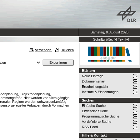
Samstag, 8. August 2026
Schriftgröße:
[-]
Text
[+]
Versenden
Drucken
Blättern
Neue Einträge
Dokumentenart
Erscheinungsjahr
Institute & Einrichtungen
gabenplanung, Trajektorienplanung,
usammengefaßt. Hier werden vor allem gängige
Suchen
euronalen Reglern werden schwerpunktmäßig
en sensorgeregelter Aufgaben durch Vormachen
Einfache Suche
Erweiterte Suche
Programmatische Suche
Vordefinierte Suche
RSS-Feed
Hilfe & Kontakt