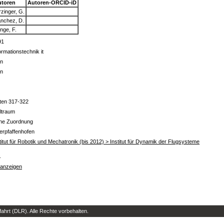
utoren
Autoren-ORCID-iD
rzinger, G.
nchez, D.
nge, F.
91
ormationstechnik it
in
in
ten 317-322
ltraum
ine Zuordnung
erpfaffenhofen
titut für Robotik und Mechatronik (bis 2012) > Institut für Dynamik der Flugsysteme
s
 anzeigen
hrt (DLR). Alle Rechte vorbehalten.