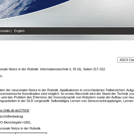
Kontakt
|
English
onale Netze in der Robotik.
Informationstechnik it, 33 (6), Seiten 317-322.
en.
iten der neuronalen Netze in der Robotik. Applikationen in verschiedenen Teilbereichen: Auf
rmotorische Koordination sind möglich. Im ersten Abschnitt wird der Stand der Technik z
 und das Problem des Erlernens der Inversdynamik von Robotern sowie der Aufbau von n
ungsarbeiten in der DLR vorgestellt: Selbsttätiges Lernen von Sensorrückkopplungen, Lern
ps://elib.dlr.de/27919/
tschriftenbeitrag
O-Berichtsjahr=1991,
ronale Netze in der Robotik