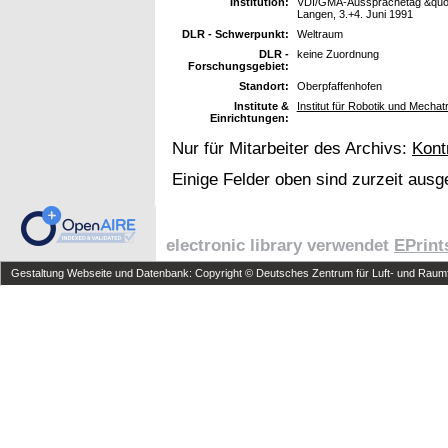
Institution:
VDI/GMA-Aussprachetag &quot;
Langen, 3.+4. Juni 1991
DLR - Schwerpunkt:
Weltraum
DLR -
keine Zuordnung
Forschungsgebiet:
Standort:
Oberpfaffenhofen
Institute &
Institut für Robotik und Mechat
Einrichtungen:
Nur für Mitarbeiter des Archivs:
Kont
Einige Felder oben sind zurzeit ausg
electronic library verwendet
EPrint
Gestaltung Webseite und Datenbank: Copyright © Deutsches Zentrum für Luft- und Raumfa