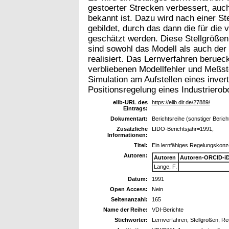
gestoerter Strecken verbessert, auc
bekannt ist. Dazu wird nach einer S
gebildet, durch das dann die für die
geschätzt werden. Diese Stellgrößen 
sind sowohl das Modell als auch der
realisiert. Das Lernverfahren berueck
verbliebenen Modellfehler und Meßst
Simulation am Aufstellen eines inver
Positionsregelung eines Industrierob
elib-URL des
https://elib.dlr.de/27889/
Eintrags:
Dokumentart:
Berichtsreihe (sonstiger Berich
Zusätzliche
LIDO-Berichtsjahr=1991,
Informationen:
Titel:
Ein lernfähiges Regelungskonze
Autoren:
Autoren
Autoren-ORCID-i
Lange, F.
Datum:
1991
Open Access:
Nein
Seitenanzahl:
165
Name der Reihe:
VDI-Berichte
Stichwörter:
Lernverfahren; Stellgrößen; Reg