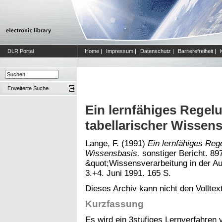
DLR Portal
Home
|
Impressum
|
Datenschutz
|
Barrierefreiheit
|
Erweiterte Suche
Ein lernfähiges Regel
tabellarischer Wissen
Lange, F.
(1991)
Ein lernfähiges Reg
Wissensbasis.
sonstiger Bericht. 8
&quot;Wissensverarbeitung in der Au
3.+4. Juni 1991. 165 S.
Dieses Archiv kann nicht den Volltext
Kurzfassung
Es wird ein 3stufiges Lernverfahren v