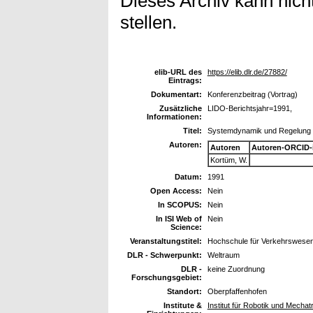
Dieses Archiv kann nicht
stellen.
elib-URL des
https://elib.dlr.de/27882/
Eintrags:
Dokumentart:
Konferenzbeitrag (Vortrag)
Zusätzliche
LIDO-Berichtsjahr=1991,
Informationen:
Titel:
Systemdynamik und Regelung
Autoren:
Autoren
Autoren-ORCID-
Kortüm, W.
Datum:
1991
Open Access:
Nein
In SCOPUS:
Nein
In ISI Web of
Nein
Science:
Veranstaltungstitel:
Hochschule für Verkehrswesen 
DLR - Schwerpunkt:
Weltraum
DLR -
keine Zuordnung
Forschungsgebiet:
Standort:
Oberpfaffenhofen
Institute &
Institut für Robotik und Mechat