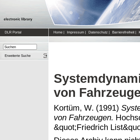
DLR Portal
Home
|
Impressum
|
Datenschutz
|
Barrierefreiheit
|
Erweiterte Suche
Systemdynami
von Fahrzeug
Kortüm, W.
(1991)
Syst
von Fahrzeugen.
Hochsc
&quot;Friedrich List&quo