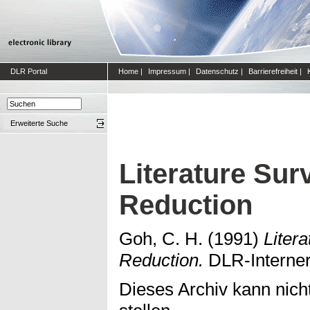
DLR Portal
Home
|
Impressum
|
Datenschutz
|
Barrierefreiheit
|
Erweiterte Suche
Literature Sur
Reduction
Goh, C. H.
(1991)
Liter
Reduction.
DLR-Interner 
Dieses Archiv kann nicht