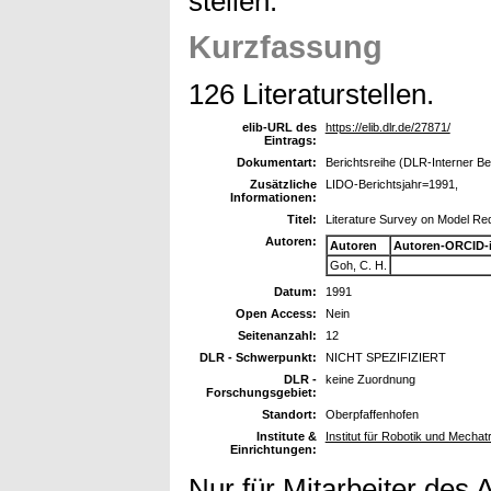
stellen.
Kurzfassung
126 Literaturstellen.
elib-URL des
https://elib.dlr.de/27871/
Eintrags:
Dokumentart:
Berichtsreihe (DLR-Interner Be
Zusätzliche
LIDO-Berichtsjahr=1991,
Informationen:
Titel:
Literature Survey on Model Re
Autoren:
Autoren
Autoren-ORCID-
Goh, C. H.
Datum:
1991
Open Access:
Nein
Seitenanzahl:
12
DLR - Schwerpunkt:
NICHT SPEZIFIZIERT
DLR -
keine Zuordnung
Forschungsgebiet:
Standort:
Oberpfaffenhofen
Institute &
Institut für Robotik und Mechat
Einrichtungen:
Nur für Mitarbeiter des 