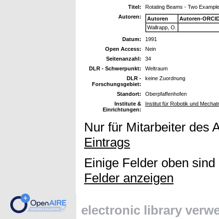
Titel:
Rotating Beams - Two Examples
Autoren:
Autoren
Autoren-ORCID
Wallrapp, O.
Datum:
1991
Open Access:
Nein
Seitenanzahl:
34
DLR - Schwerpunkt:
Weltraum
DLR -
keine Zuordnung
Forschungsgebiet:
Standort:
Oberpfaffenhofen
Institute &
Institut für Robotik und Mechat
Einrichtungen:
Nur für Mitarbeiter des 
Eintrags
Einige Felder oben sind
Felder anzeigen
electronic library ver