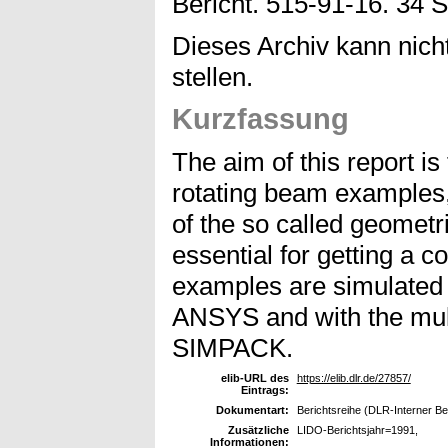
Bericht. 515-91-16. 34 S
Dieses Archiv kann nicht
stellen.
Kurzfassung
The aim of this report i
rotating beam examples,
of the so called geometric
essential for getting a 
examples are simulated 
ANSYS and with the mul
SIMPACK.
elib-URL des
https://elib.dlr.de/27857/
Eintrags:
Dokumentart:
Berichtsreihe (DLR-Interner Be
Zusätzliche
LIDO-Berichtsjahr=1991,
Informationen: