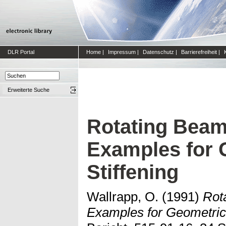
DLR Portal
Home
|
Impressum
|
Datenschutz
|
Barrierefreiheit
|
Erweiterte Suche
Rotating Beam
Examples for 
Stiffening
Wallrapp, O.
(1991)
Rot
Examples for Geometric 