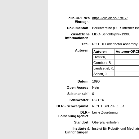
elib-URL des
https://elib.dlr.de/27817/
Eintrags:
Dokumentart:
Berichtsreihe (DLR-Interner Be
Zusätzliche
LIDO-Berichtsjahr=1990,
Informationen:
Titel:
ROTEX Endeffector Assembly.
Autoren:
Autoren
Autoren-ORCI
Dietrich, J.
Gombert, B.
Landzettel, K.
Schott, J.
Datum:
1990
Open Access:
Nein
Seitenanzahl:
0
Stichwörter:
ROTEX
DLR - Schwerpunkt:
NICHT SPEZIFIZIERT
DLR -
keine Zuordnung
Forschungsgebiet:
Standort:
Oberpfaffenhofen
Institute &
Institut für Robotik und Mechat
Einrichtungen: