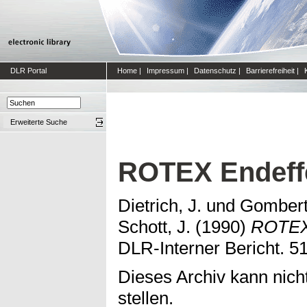
DLR Portal
Home
|
Impressum
|
Datenschutz
|
Barrierefreiheit
|
Erweiterte Suche
ROTEX Endeff
Dietrich, J.
und
Gombert
Schott, J.
(1990)
ROTEX 
DLR-Interner Bericht. 5
Dieses Archiv kann nicht
stellen.