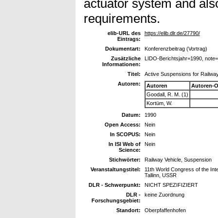
actuator system and als
requirements.
elib-URL des
https://elib.dlr.de/27790/
Eintrags:
Dokumentart:
Konferenzbeitrag (Vortrag)
Zusätzliche
LIDO-Berichtsjahr=1990, note
Informationen:
Titel:
Active Suspensions for Railway
Autoren:
Autoren
Autoren-O
Goodall, R. M. (1)
Kortüm, W.
Datum:
1990
Open Access:
Nein
In SCOPUS:
Nein
In ISI Web of
Nein
Science:
Stichwörter:
Railway Vehicle, Suspension
Veranstaltungstitel:
11th World Congress of the Inte
Tallinn, USSR
DLR - Schwerpunkt:
NICHT SPEZIFIZIERT
DLR -
keine Zuordnung
Forschungsgebiet:
Standort:
Oberpfaffenhofen