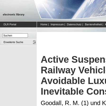
DLR Portal
Home
|
Impressum
|
Datenschutz
|
Barrierefreiheit
|
Erweiterte Suche
Active Suspen
Railway Vehicl
Avoidable Lux
Inevitable Co
Goodall, R. M. (1)
und
K