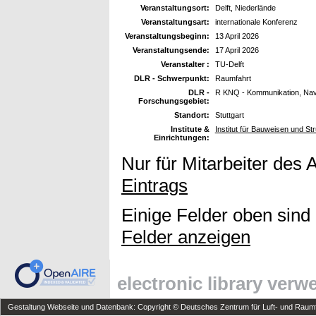
Veranstaltungsort:
Delft, Niederlände
Veranstaltungsart:
internationale Konferenz
Veranstaltungsbeginn:
13 April 2026
Veranstaltungsende:
17 April 2026
Veranstalter :
TU-Delft
DLR - Schwerpunkt:
Raumfahrt
DLR -
R KNQ - Kommunikation, Navi
Forschungsgebiet:
Standort:
Stuttgart
Institute &
Institut für Bauweisen und St
Einrichtungen:
Nur für Mitarbeiter des 
Eintrags
Einige Felder oben sind
Felder anzeigen
electronic library ver
Gestaltung Webseite und Datenbank: Copyright © Deutsches Zentrum für Luft- und Raumfa