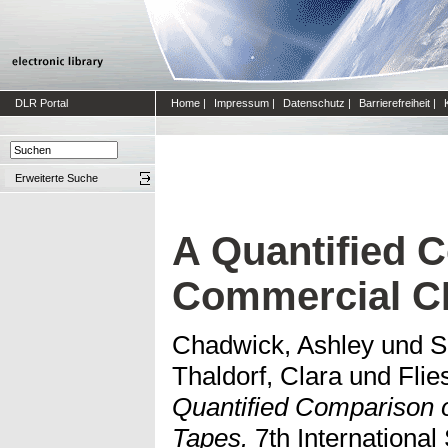
DLR Portal
Home
|
Impressum
|
Datenschutz
|
Barrierefreiheit
|
Erweiterte Suche
A Quantified 
Commercial C
Chadwick, Ashley
und
S
Thaldorf, Clara
und
Flie
Quantified Comparison
Tapes.
7th Internationa