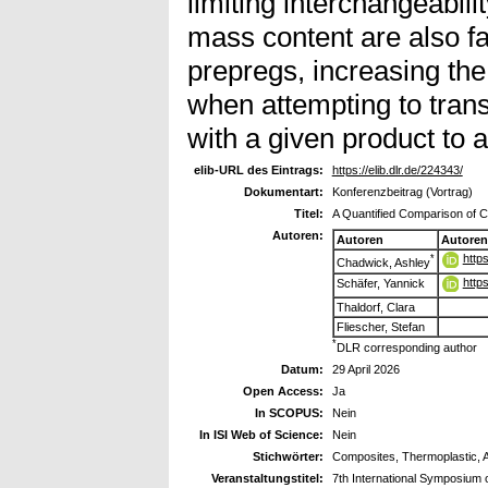
limiting interchangeabili
mass content are also f
prepregs, increasing the
when attempting to tran
with a given product to 
elib-URL des Eintrags:
https://elib.dlr.de/224343/
Dokumentart:
Konferenzbeitrag (Vortrag)
Titel:
A Quantified Comparison of
Autoren:
Autoren
Autoren
http
*
Chadwick, Ashley
http
Schäfer, Yannick
Thaldorf, Clara
Fliescher, Stefan
*
DLR corresponding author
Datum:
29 April 2026
Open Access:
Ja
In SCOPUS:
Nein
In ISI Web of Science:
Nein
Stichwörter:
Composites, Thermoplastic,
Veranstaltungstitel:
7th International Symposium