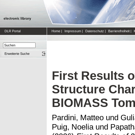
DLR Portal
Home
|
Impressum
|
Datenschutz
|
Barrierefreiheit
|
Erweiterte Suche
First Results 
Structure Char
BIOMASS Tom
Pardini, Matteo
und
Gul
Puig, Noelia
und
Papath