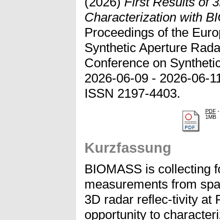
(2026)
First Results of 
Characterization with
Proceedings of the Eur
Synthetic Aperture Rad
Conference on Syntheti
2026-06-09 - 2026-06-1
ISSN 2197-4403.
PDF
-
1MB
Kurzfassung
BIOMASS is collecting f
measurements from space
3D radar reflec-tivity at
opportunity to characteri