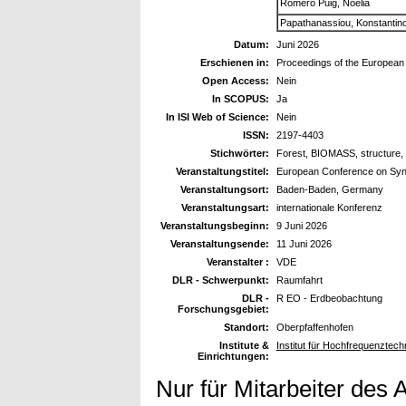
Romero Puig, Noelia
Papathanassiou, Konstantin
Datum:
Juni 2026
Erschienen in:
Proceedings of the European
Open Access:
Nein
In SCOPUS:
Ja
In ISI Web of Science:
Nein
ISSN:
2197-4403
Stichwörter:
Forest, BIOMASS, structure, 
Veranstaltungstitel:
European Conference on Syn
Veranstaltungsort:
Baden-Baden, Germany
Veranstaltungsart:
internationale Konferenz
Veranstaltungsbeginn:
9 Juni 2026
Veranstaltungsende:
11 Juni 2026
Veranstalter :
VDE
DLR - Schwerpunkt:
Raumfahrt
DLR -
R EO - Erdbeobachtung
Forschungsgebiet:
Standort:
Oberpfaffenhofen
Institute &
Institut für Hochfrequenzte
Einrichtungen:
Nur für Mitarbeiter des 