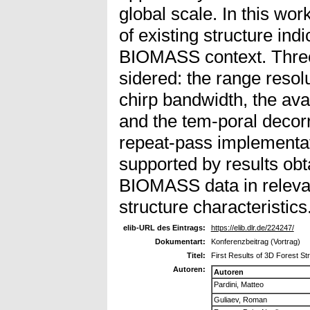
global scale. In this wor
of existing structure ind
BIOMASS context. Three 
sidered: the range reso
chirp bandwidth, the avai
and the tem-poral decor
repeat-pass implementat
supported by results obt
BIOMASS data in relevant
structure characteristics
elib-URL des Eintrags:
https://elib.dlr.de/224247/
Dokumentart:
Konferenzbeitrag (Vortrag)
Titel:
First Results of 3D Forest 
Autoren:
Autoren
Pardini, Matteo
Guliaev, Roman