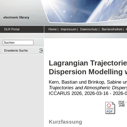
DLR Portal
Home
|
Impressum
|
Datenschutz
|
Barrierefreiheit
|
Erweiterte Suche
Lagrangian Trajectori
Dispersion Modelling
Kern, Bastian
und
Brinkop, Sabine
u
Trajectories and Atmospheric Dispe
ICCARUS 2026, 2026-03-16 - 2026-0
PDF
-
1MB
Kurzfassung