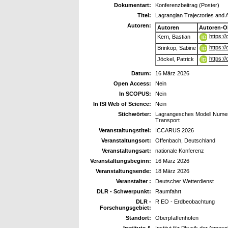
Dokumentart:
Konferenzbeitrag (Poster)
Titel:
Lagrangian Trajectories and
Autoren:
Autoren
Autoren-O
https:/
Kern, Bastian
https:/
Brinkop, Sabine
https:/
Jöckel, Patrick
Datum:
16 März 2026
Open Access:
Nein
In SCOPUS:
Nein
In ISI Web of Science:
Nein
Stichwörter:
Lagrangesches Modell Numeri
Transport
Veranstaltungstitel:
ICCARUS 2026
Veranstaltungsort:
Offenbach, Deutschland
Veranstaltungsart:
nationale Konferenz
Veranstaltungsbeginn:
16 März 2026
Veranstaltungsende:
18 März 2026
Veranstalter :
Deutscher Wetterdienst
DLR - Schwerpunkt:
Raumfahrt
DLR -
R EO - Erdbeobachtung
Forschungsgebiet:
Standort:
Oberpfaffenhofen
Institute &
Institut für Physik der Atmo