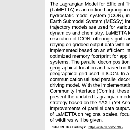
The Lagrangian Model for Efficient T
(LaMETTA) is an on-line Lagrangian
hydrostatic model system (ICON), i
Earth Submodel System (MESSy) int
trajectory models are used for variou
dynamics and chemistry. LaMETTA le
resolution of ICON, offering significa
relying on gridded output data with l
implemented based on an efficient i
optimized memory foortprint for appli
systems. The parallel decomposition o
geographical location and based on t
geographical grid used in ICON. In a 
communication utilised parallel decom
driving model. With the implementat
Community Interface (ComIn), these
present the updated Lagrangian model 
strategy based on the YAXT (Yet Ano
improvements of parallel data output.
of LaMETTA on regional scales, focu
of wildfires will be given.
elib-URL des Eintrags:
https://elib.dlr.de/223985/