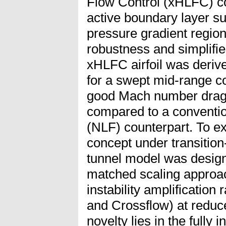
Flow Control (xHLFC) co
active boundary layer suc
pressure gradient regio
robustness and simplifie
xHLFC airfoil was derive
for a swept mid-range c
good Mach number drag 
compared to a conventi
(NLF) counterpart. To ex
concept under transition
tunnel model was design
matched scaling approac
instability amplification
and Crossflow) at redu
novelty lies in the fully 