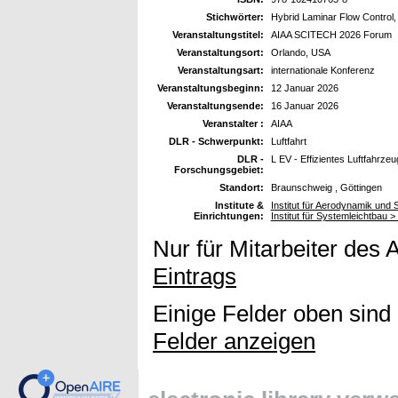
Stichwörter:
Hybrid Laminar Flow Control,
Veranstaltungstitel:
AIAA SCITECH 2026 Forum
Veranstaltungsort:
Orlando, USA
Veranstaltungsart:
internationale Konferenz
Veranstaltungsbeginn:
12 Januar 2026
Veranstaltungsende:
16 Januar 2026
Veranstalter :
AIAA
DLR - Schwerpunkt:
Luftfahrt
DLR -
L EV - Effizientes Luftfahrzeu
Forschungsgebiet:
Standort:
Braunschweig , Göttingen
Institute &
Institut für Aerodynamik un
Einrichtungen:
Institut für Systemleichtbau >
Nur für Mitarbeiter des 
Eintrags
Einige Felder oben sind
Felder anzeigen