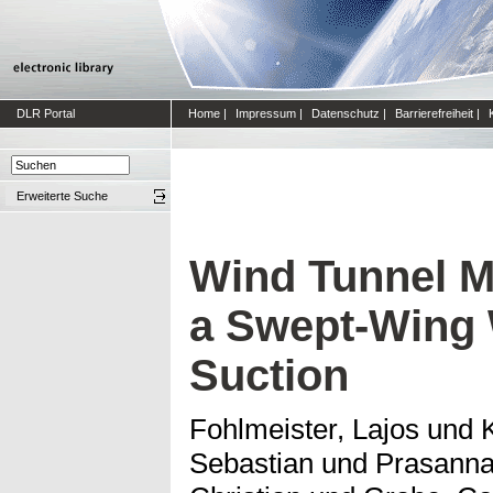
DLR Portal
Home
|
Impressum
|
Datenschutz
|
Barrierefreiheit
|
Erweiterte Suche
Wind Tunnel M
a Swept-Wing 
Suction
Fohlmeister, Lajos
und
Sebastian
und
Prasanna