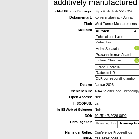
additively manufactured 
elib-URL des Eintrags:
https://elib.dlr.de/223635/
Dokumentart:
Konferenzbeitrag (Vortrag)
Titel:
Wind Tunnel Measurements of
Autoren:
Autoren
Au
Fohlmeister, Lajos
Kube, Jan
*
Helm, Sebastian
Prasannakumar, Adarsh
Hühne, Christian
Grabe, Cornelia
Radespiel, R.
*
DLR corresponding author
Datum:
Januar 2026
Erschienen in:
AIAA Science and Technology
Open Access:
Nein
In SCOPUS:
Ja
In ISI Web of Science:
Nein
DOI:
10.2514/6.2026-0692
Herausgeber:
Herausgeber
Herausgebe
Name der Reihe:
Conference Proceedings
ISBN:
978-162410765-8