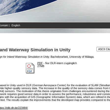
Kontakt
|
English
nland Waterway Simulation in Unity
gn for Inland Waterway Simulation in Unity.
Bachelorarbeit, University of Málaga.
PDF
- Nur DLR-intern zugänglich
27MB
 based in Unity used in DLR (German Aerospace Center) for the evaluation of SLAM (Simulta
vide higher-quality sensory data. The increase in the quality of the sensory data comes from 
t) sensors. The motivation of this thesis originates from challenges encountered during the
rk requires good sensor data in order to assess the performance, robustness and consiste
s with the acquisition of GIS (Geographic Information System) data, which are refined in the
nted. The results explain the improvements that the developed map provides compared to the b
ttps://elib.dlr.de/223484/