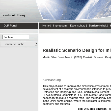
DLR Portal
Home
|
Impressum
|
Datenschutz
|
Barrierefreiheit
|
Erweiterte Suche
Realistic Scenario Design for I
Martin Silva, José Antonio
(2026)
Realistic Scenario Desi
Kurzfassung
This project aims to improve the simulation environment
development of a realistic environment is intended to pro
Detection and Ranging) and IMU (Inertial Measurement Uni
SLAM systems, complete in DLR. The Monte Carlo framewo
necessary to make a realistic map. The methodology begin
in the Unity game engine, where the simulator is impleme
geometry and textures.
elib-URL des Eintrags:
h