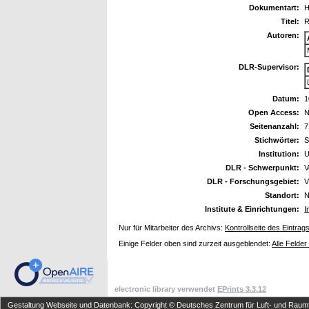
Dokumentart:
H
Titel:
R
Autoren:
DLR-Supervisor:
Datum:
1
Open Access:
N
Seitenanzahl:
7
Stichwörter:
S
Institution:
U
DLR - Schwerpunkt:
V
DLR - Forschungsgebiet:
V
Standort:
N
Institute & Einrichtungen:
I
Nur für Mitarbeiter des Archivs:
Kontrollseite des Eintrag
Einige Felder oben sind zurzeit ausgeblendet:
Alle Felder
electronic library verwendet
EPrints 3.3.12
Gestaltung Webseite und Datenbank: Copyright © Deutsches Zentrum für Luft- und Raumfa