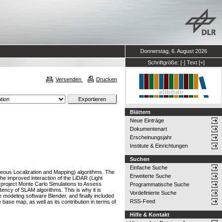
Donnerstag, 6. August 2026
Schriftgröße:
[-]
Text
[+]
Versenden
Drucken
Blättern
Neue Einträge
Dokumentenart
Erscheinungsjahr
Institute & Einrichtungen
Suchen
Einfache Suche
neous Localization and Mapping) algorithms. The
Erweiterte Suche
the improved interaction of the LiDAR (Light
 project Monte Carlo Simulations to Assess
Programmatische Suche
ncy of SLAM algorithms. This is why it is
Vordefinierte Suche
 modeling software Blender, and finally included
RSS-Feed
ase map, as well as its contribution in terms of
Hilfe & Kontakt