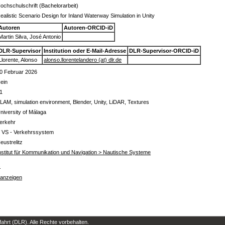
ochschulschrift (Bachelorarbeit)
ealistic Scenario Design for Inland Waterway Simulation in Unity
Autoren
Autoren-ORCID-iD
Martin Silva, José Antonio
DLR-Supervisor
Institution oder E-Mail-Adresse
DLR-Supervisor-ORCID-iD
Llorente, Alonso
alonso.llorentelandero (at) dlr.de
0 Februar 2026
ein
1
LAM, simulation environment, Blender, Unity, LiDAR, Textures
niversity of Málaga
erkehr
 VS - Verkehrssystem
eustrelitz
nstitut für Kommunikation und Navigation > Nautische Systeme
s
 anzeigen
hrt (DLR). Alle Rechte vorbehalten.