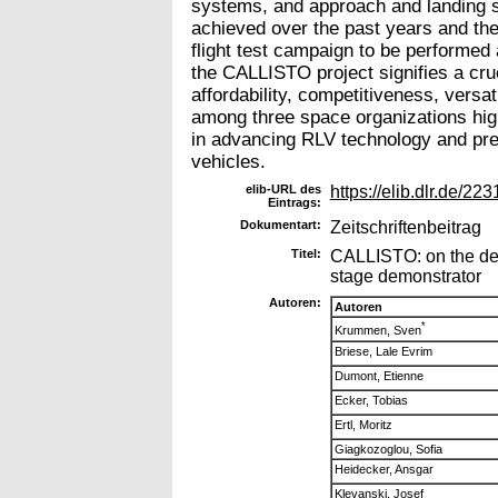
systems, and approach and landing s
achieved over the past years and the 
flight test campaign to be performed
the CALLISTO project signifies a cr
affordability, competitiveness, versati
among three space organizations high
in advancing RLV technology and prep
vehicles.
elib-URL des
https://elib.dlr.de/223
Eintrags:
Dokumentart:
Zeitschriftenbeitrag
Titel:
CALLISTO: on the des
stage demonstrator
Autoren:
Autoren
*
Krummen, Sven
Briese, Lale Evrim
Dumont, Etienne
Ecker, Tobias
Ertl, Moritz
Giagkozoglou, Sofia
Heidecker, Ansgar
Klevanski, Josef