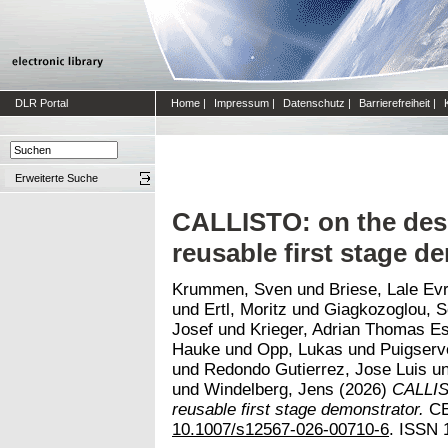
DLR Portal
Home
|
Impressum
|
Datenschutz
|
Barrierefreiheit
|
Erweiterte Suche
CALLISTO: on the des
reusable first stage d
Krummen, Sven
und
Briese, Lale Ev
und
Ertl, Moritz
und
Giagkozoglou, S
Josef
und
Krieger, Adrian Thomas E
Hauke
und
Opp, Lukas
und
Puigserv
und
Redondo Gutierrez, Jose Luis
u
und
Windelberg, Jens
(2026)
CALLIS
reusable first stage demonstrator.
CEA
10.1007/s12567-026-00710-6
. ISSN 