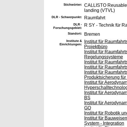
Stichwörter:
CALLISTO Reusable la
landing (VTVL)
DLR - Schwerpunkt:
Raumfahrt
DLR -
R SY - Technik für 
Forschungsgebiet:
Standort:
Bremen
Institute &
Institut für Raumfah
Einrichtungen:
Projektbüro
Institut für Raumfahr
Regelungssysteme
Institut für Raumfahr
Institut für Raumfah
Institut für Raumfah
Produktsicherung fü
Institut für Aerodyn
Hyperschalltechnolo
Institut für Aerodyn
BS
Institut für Aerodyn
GO
Institut für Robotik
Institut für Bauweise
System - Integration