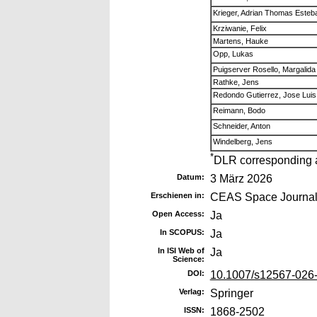
Krieger, Adrian Thomas Esteb
Krziwanie, Felix
Martens, Hauke
Opp, Lukas
Puigserver Rosello, Margalida
Rathke, Jens
Redondo Gutierrez, Jose Luis
Reimann, Bodo
Schneider, Anton
Windelberg, Jens
*
DLR corresponding 
Datum:
3 März 2026
Erschienen in:
CEAS Space Journa
Open Access:
Ja
In SCOPUS:
Ja
In ISI Web of
Ja
Science:
DOI:
10.1007/s12567-026
Verlag:
Springer
ISSN:
1868-2502