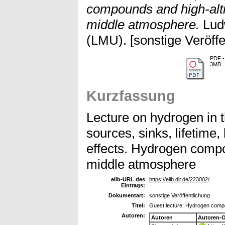
compounds and high-alti
middle atmosphere.
Ludw
(LMU). [sonstige Veröffe
PDF
-
3MB
Kurzfassung
Lecture on hydrogen in 
sources, sinks, lifetime
effects. Hydrogen comp
middle atmosphere
elib-URL des
https://elib.dlr.de/223002/
Eintrags:
Dokumentart:
sonstige Veröffentlichung
Titel:
Guest lecture: Hydrogen compo
Autoren:
Autoren
Autoren-