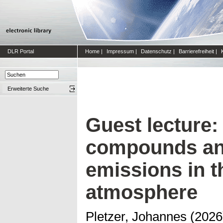
DLR Portal
Home
|
Impressum
|
Datenschutz
|
Barrierefreiheit
|
Erweiterte Suche
Guest lecture
compounds and
emissions in t
atmosphere
Pletzer, Johannes
(202