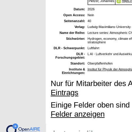
https:
Pletzer, Johannes
Datum:
2026
Open Access:
Nein
Seitenanzahl:
40
Verlag:
Ludwig-Maximilians-University
Name der Reihe:
Lecture series: Atmospheric C
Stichwörter:
Hydrogen, economy, climate eff
stratosphere
DLR - Schwerpunkt:
Luftfahrt
DLR -
L AI - Luftverkehr und Auswirk
Forschungsgebiet:
Standort:
Oberpfaffenhofen
Institute &
Institut für Physik der Atmosp
Einrichtungen:
Nur für Mitarbeiter des 
Eintrags
Einige Felder oben sind
Felder anzeigen